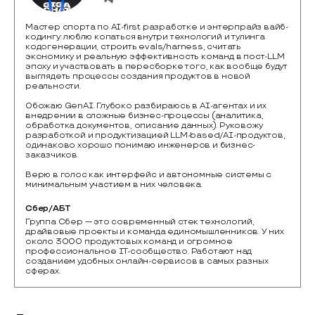
Мастер спорта по AI-first разработке и энтерпрайз вайб-
кодингу: люблю копаться внутри технологий и тулинга
кодогенерации, строить evals/harness, считать
экономику и реальную эффективность команд в пост-LLM
эпоху и участвовать в пересборке того, как вообще будут
выглядеть процессы создания продуктов в новой
реальности.
Обожаю GenAI. Глубоко разбираюсь в AI-агентах и их
внедрении в сложные бизнес-процессы (аналитика,
обработка документов, описание данных). Руковожу
разработкой и продуктизацией LLM-based/AI-продуктов,
одинаково хорошо понимаю инженеров и бизнес-
заказчиков.
Верю в голос как интерфейс и автономные системы с
минимальным участием в них человека.
Сбер/АБТ
Группа Сбер — это современный стек технологий, 
драйвовые проекты и команда единомышленников. У них 
около 3000 продуктовых команд и огромное 
профессиональное IT-сообщество. Работают над 
созданием удобных онлайн-сервисов в самых разных 
сферах.