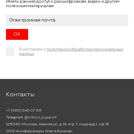
Иметь ранний доступ к расшифровкам, видео и другим
полезным материалам.
Я согласен с
политикой обработки персональных
данных
Контакты
+7 (495) 646-07-68
Telegram:
@ontico_support
125040, Москва, Нижняя ул., д. 14, стр. 7, подъезд 1, оф. 16
ООО «Конференции Олега Бунина»