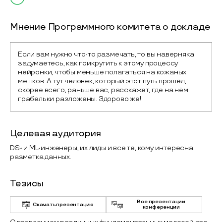
Мнение Программного комитета о докладе
Если вам нужно что-то размечать, то вы наверняка 
задумаетесь, как прикрутить к этому процессу 
нейронки, чтобы меньше полагаться на кожаных 
мешков. А тут человек, который этот путь прошёл, 
скорее всего, раньше вас, расскажет, где на нём 
грабельки разложены. Здорово же!   
Целевая аудитория
DS- и ML-инженеры, их лиды и все те, кому интересна
разметка данных.
Тезисы
Все презентации
Скачать презентацию
конференции