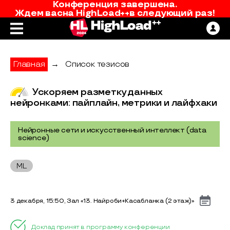
Конференция завершена.
Ждем вас
на
HighLoad++
в следующий раз!
Главная
→
Список тезисов
Ускоряем разметку данных
нейронками: пайплайн, метрики и лайфхаки
Нейронные сети и искусственный интеллект (data
science)
ML
3 декабря, 15:50, Зал «13. Найроби+Касабланка (2 этаж)»
Доклад принят в программу конференции