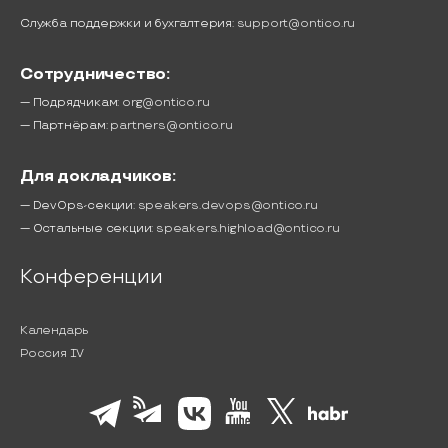
Служба поддержки и бухгалтерия:
support@ontico.ru
Сотрудничество:
— Подрядчикам:
org@ontico.ru
— Партнёрам:
partners@ontico.ru
Для докладчиков:
— DevOps-секции:
speakers.devops@ontico.ru
— Остальные секции:
speakers.highload@ontico.ru
Конференции
Календарь
Россия IV