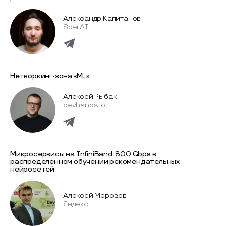
Александр Капитанов
SberAI
Нетворкинг-зона «ML»
Алексей Рыбак
devhands.io
Микросервисы на InfiniBand: 800 Gbps в
распределенном обучении рекомендательных
нейросетей
Алексей Морозов
Яндекс