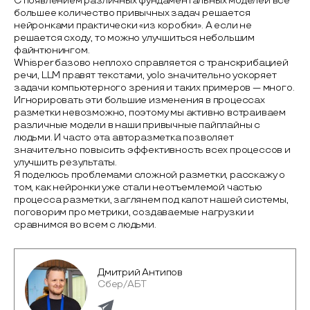
С появлением различных фундаментальных моделей все
большее количество привычных задач решается
нейронками практически «из коробки». А если не
решается сходу, то можно улучшиться небольшим
файнтюнингом.
Whisper базово неплохо справляется с транскрибацией
речи, LLM правят текстами, yolo значительно ускоряет
задачи компьютерного зрения и таких примеров — много.
Игнорировать эти большие изменения в процессах
разметки невозможно, поэтому мы активно встраиваем
различные модели в наши привычные пайплайны с
людьми. И часто эта авторазметка позволяет
значительно повысить эффективность всех процессов и
улучшить результаты.
Я поделюсь проблемами сложной разметки, расскажу о
том, как нейронки уже стали неотъемлемой частью
процесса разметки, заглянем под капот нашей системы,
поговорим про метрики, создаваемые нагрузки и
сравнимся во всем с людьми.
Дмитрий Антипов
Сбер/АБТ