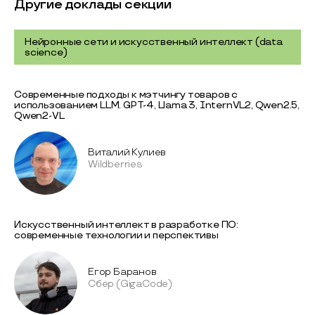
Другие доклады секции
Нейронные сети и искусственный интеллект (data
science)
Современные подходы к мэтчингу товаров с
использованием LLM. GPT-4, Llama 3, InternVL2, Qwen2.5,
Qwen2-VL
Виталий Кулиев
Wildberries
Искусственный интеллект в разработке ПО:
современные технологии и перспективы
Егор Баранов
Сбер (GigaCode)