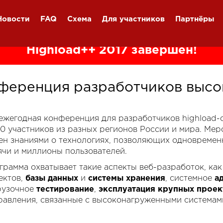
Новости
FAQ
Схема
Для участников
Партнёры
Highload++ 2017 завершён!
ференция разработчиков высо
я ежегодная конференция для разработчиков highload
00 участников из разных регионов России и мира. Ме
ен знаниями о технологиях, позволяющих одновремен
ячи и миллионы пользователей.
грамма охватывает такие аспекты веб-разработок, ка
ектов,
базы данных
и
системы хранения
, системное
а
рузочное
тестирование
,
эксплуатация крупных проек
равления, связанные с высоконагруженными системам