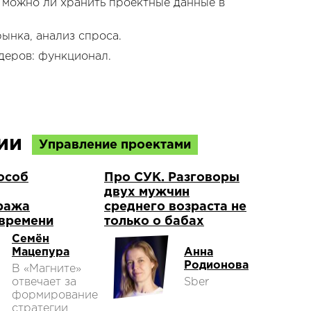
 можно ли хранить проектные данные в
ынка, анализ спроса.
деров: функционал.
ции
Управление проектами
особ
Про СУК. Разговоры
двух мужчин
ража
среднего возраста не
 времени
только о бабах
Семён
Мацепура
Анна
Родионова
В «Магните»
отвечает за
Sber
формирование
стратегии