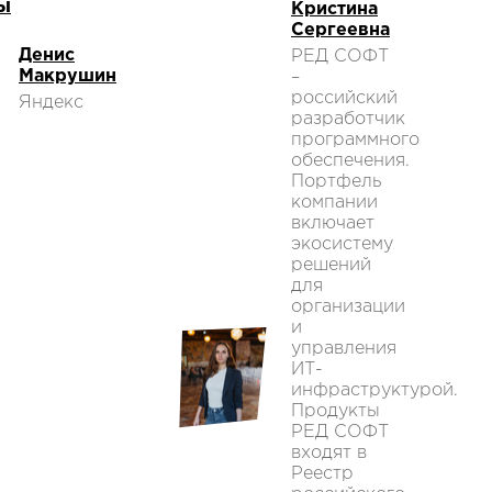
ы
Кристина
Сергеевна
Денис
РЕД СОФТ
Макрушин
–
российский
Яндекс
разработчик
программного
обеспечения.
Портфель
компании
включает
экосистему
решений
для
организации
и
управления
ИТ-
инфраструктурой.
Продукты
РЕД СОФТ
входят в
Реестр