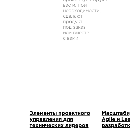
вас и, при
необходимости,
сделают
продукт
под заказ
или вместе
с вами.
Элементы проектного
Масштаби
управления для
Agile и Le
технических лидеров
разработк