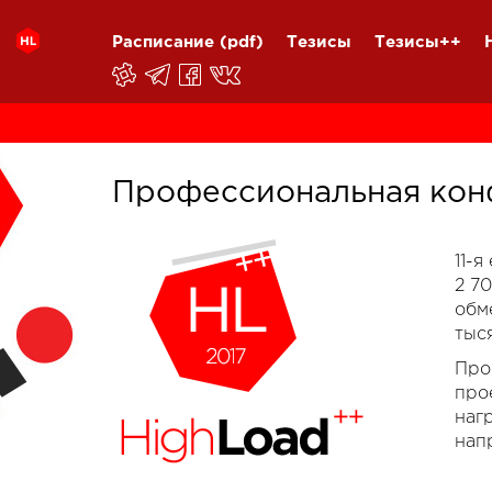
Расписание
(pdf)
Тезисы
Тезисы++
Профессиональная кон
11-
2 7
обм
тыс
Про
про
наг
нап