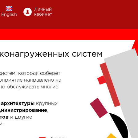
Личный
кабинет
English
конагруженных систем
-систем, которая соберет
роприятие направлено на
но обслуживать многие
к
архитектуры
крупных
дминистрирование
,
тов
и другие
и.