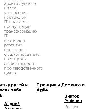
архитектурного
штаба,
управление
портфелем
IT-проектов,
продуктовую
трансформацию
IT-
вертикали,
развитие
подходов к
бюджетированию
и контролю
эффективности
производственного
цикла.
ять друзей и
Принципы Деминга и
 всех тебя
Agile
ь
Виктор
Рябинин
Андрей
Positive
Аксенов