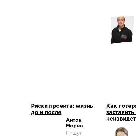
Риски проекта: жизнь
Как потер
до и после
заставить
ненавидет
Антон
Морев
Пишут