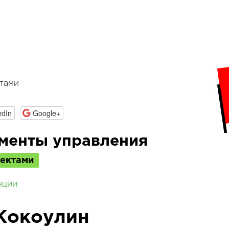
тами
edIn
Google+
менты управления
оектами
нции
Кокоулин