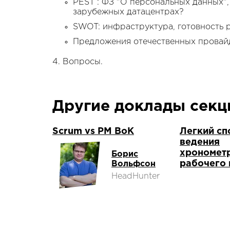
PEST : ФЗ "О персональных данных",
зарубежных датацентрах?
SWOT: инфраструктура, готовность р
Предложения отечественных провай
Вопросы.
Другие доклады сек
Scrum vs PM BoK
Легкий сп
ведения
хрономет
Борис
рабочего
Вольфсон
HeadHunter