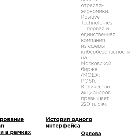
отраслям
экономики.
Positive
Technologies
— первая и
единственная
компания
из сферы
кибербезопасности
на
Московской
бирже
(MOEX:
POSI).
Количество
акционеров
превышает
220 тысяч.
рование
История одного
an
интерфейса
и в рамках
Орлова