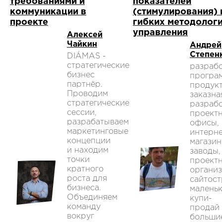
требованиями и
показателей
коммуникации в
(стимулирования) 
проекте
гибких методолог
управления
Алексей
Чайкин
Андрей
Степен
DIÁMAS -
стратегические
разраб
бизнес
програ
партнёр.
продукт
Проводим
заказна
стратегические
разрабо
сессии,
проект
разрабатываем
офисы,
маркетинговые
интерне
концепции
магазин
и находим
заводы,
точки
проект
кратного
организ
роста для
сайтост
бизнеса.
малень
Объединяем
купи-
команду
продай
вокруг
больши