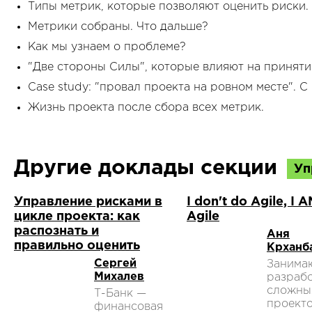
Типы метрик, которые позволяют оценить риски.
Метрики собраны. Что дальше?
Как мы узнаем о проблеме?
"Две стороны Силы", которые влияют на принят
Case study: "провал проекта на ровном месте". С
Жизнь проекта после сбора всех метрик.
Другие доклады секции
Уп
Управление рисками в
I don't do Agile, I 
цикле проекта: как
Agile
распознать и
Аня
правильно оценить
Крханб
Сергей
Занима
Михалев
разраб
сложны
Т-Банк —
проекто
финансовая