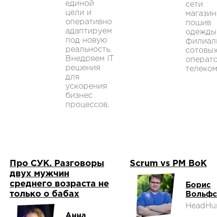
единой
сети
цели и
магазин
оперативно
пошив
адаптируем
одежды
под новую
филиал
реальность.
сотовы
Внедряем IT
операто
решения
телеко
для
ускорения
бизнес
процессов.
Про СУК. Разговоры
Scrum vs PM BoK
двух мужчин
среднего возраста не
Борис
только о бабах
Вольфс
HeadHu
Анна