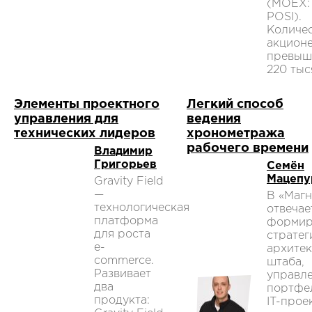
(MOEX:
POSI).
Количе
акцион
превыш
220 тыс
Элементы проектного
Легкий способ
управления для
ведения
технических лидеров
хронометража
рабочего времени
Владимир
Григорьев
Семён
Мацепу
Gravity Field
—
В «Магн
технологическая
отвечае
платформа
формир
для роста
стратег
e-
архитек
commerce.
штаба,
Развивает
управл
два
портфе
продукта:
IT-прое