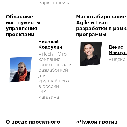
маркетплейса.
Облачные
Масштабирование
инструменты
Agile и Lean
управления
разработки в рамк
проектами
программы
Николай
Кокоулин
Денис
Макру
ViTech – Это
компания
Яндекс
занимающаяся
разработкой
для
крупнейшего
в россии
DIY
магазина
О вреде проектного
«Чужой против