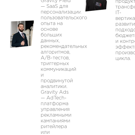
Gravity Field
продук
— SaaS для
трансф
персонализации
IT-
пользовательского
вертика
опыта на
развити
основе
подходо
больших
бюджет
данных,
и конт
рекомендательных
эффект
алгоритмов,
произв
A/B-тестов,
цикла.
триггерных
коммуникаций
и
продвинутой
аналитики.
Gravity Ads
— AdTech-
платформа
управления
рекламными
кампаниями
ритейлера
или