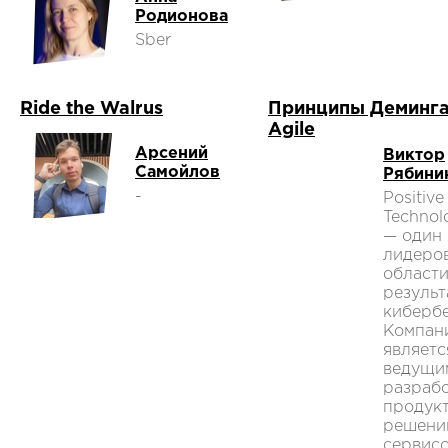
Родионова
Sber
Ride the Walrus
Принципы Деминга
Agile
Арсений
Виктор
Самойлов
Рябини
-
Positive
Technol
— один 
лидеров
област
результ
кибербе
Компан
являетс
ведущи
разраб
продукт
решени
сервисо