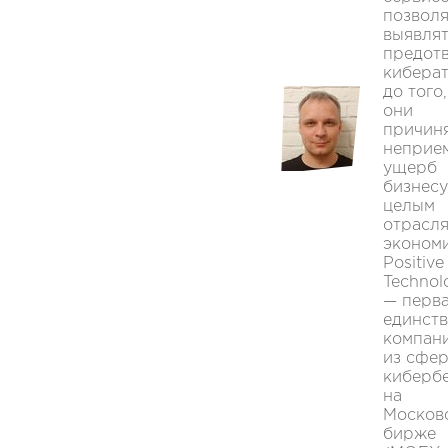
позвол
выявлят
предот
кибера
до того,
они
причин
неприе
ущерб
бизнесу
целым
отрасл
экономи
Positive
Technol
— перва
единст
компан
из сфе
киберб
на
Москов
бирже