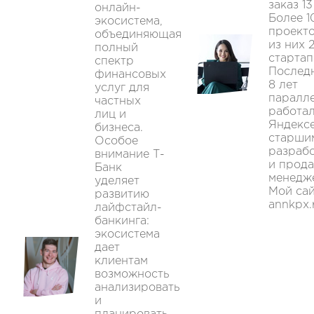
заказ 13
онлайн-
Более 1
экосистема,
проекто
объединяющая
из них 
полный
стартап
спектр
Послед
финансовых
8 лет
услуг для
паралл
частных
работал
лиц и
Яндексе
бизнеса.
старши
Особое
разраб
внимание Т-
и прода
Банк
менедж
уделяет
Мой са
развитию
annkpx.
лайфстайл-
банкинга:
экосистема
дает
клиентам
возможность
анализировать
и