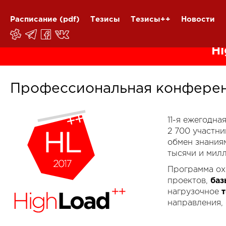
Расписание
(pdf)
Тезисы
Тезисы++
Новости
Hi
Профессиональная конферен
11-я ежегодн
2 700 участн
обмен знания
тысячи и мил
Программа ох
проектов,
баз
нагрузочное
направления,