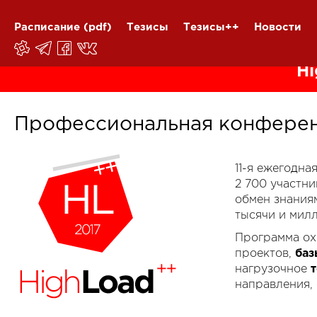
Расписание
(pdf)
Тезисы
Тезисы++
Новости
Hi
Профессиональная конферен
11-я ежегодн
2 700 участн
обмен знания
тысячи и мил
Программа ох
проектов,
баз
нагрузочное
направления,