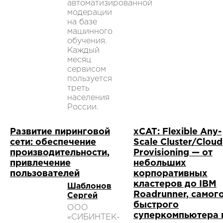
автоматизированной
модерации
на базе
машинного
обучения.
Каждый
месяц
сервисом
пользуется
треть
населения
России.
Развитие пиринговой
xCAT: Flexible Any-
сети: обеспечение
Scale Cluster/Cloud
производительности,
Provisioning — от
привлечение
небольших
пользователей
корпоративных
кластеров до IBM
Шаблонов
Roadrunner, самог
Сергей
быстрого
ООО
суперкомпьютера 
«СИБИНТЕК-