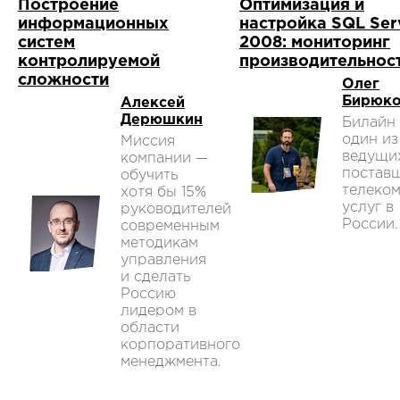
Построение
Оптимизация и
информационных
настройка SQL Ser
систем
2008: мониторинг
контролируемой
производительнос
сложности
Олег
Бирюк
Алексей
Дерюшкин
Билайн
один из
Миссия
ведущи
компании —
постав
обучить
телеко
хотя бы 15%
услуг в
руководителей
России.
современным
методикам
управления
и сделать
Россию
лидером в
области
корпоративного
менеджмента.