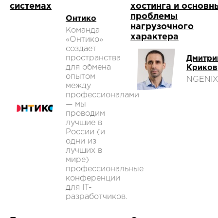
системах
хостинга и основн
проблемы
Онтико
нагрузочного
Команда
характера
«Онтико»
создает
пространства
Дмитри
для обмена
Криков
опытом
NGENI
между
профессионалами
— мы
проводим
лучшие в
России (и
одни из
лучших в
мире)
профессиональные
конференции
для IT-
разработчиков.