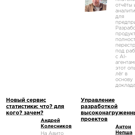
отчёты 
аналит
для
предпр
Разраб
продук
полнос
перест
под раб
с AI-
агентам
этот оп
лёг в
основу
доклада
Новый сервис
Управление
статистики: что? для
разработкой
кого? зачем?
высоконагруженн
проектов
Андрей
Колесников
Антон
Непша
На Авито