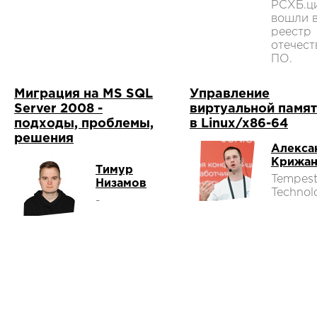
РСХБ.ц
вошли 
реестр
отечест
ПО.
Миграция на MS SQL
Управление
Server 2008 -
виртуальной памя
подходы, проблемы,
в Linux/x86-64
решения
Алекса
Крижан
Тимур
Tempes
Низамов
Technol
-