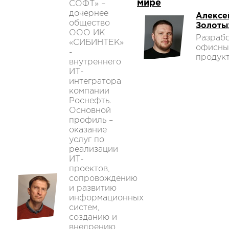
мире
СОФТ» –
дочернее
Алексе
общество
Золоты
ООО ИК
Разраб
«СИБИНТЕК»
офисны
-
продукт
внутреннего
ИТ-
интегратора
компании
Роснефть.
Основной
профиль –
оказание
услуг по
реализации
ИТ-
проектов,
сопровождению
и развитию
информационных
систем,
созданию и
внедрению