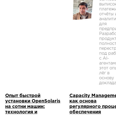
выписок
платежи
отчёты 
аналит
для
предпр
Разраб
продук
полнос
перест
под раб
с AI-
агентам
этот оп
лёг в
основу
доклада
Опыт быстрой
Capacity Managem
установки OpenSolaris
как основа
на сотни машин:
регулярного проц
технология и
обеспечения