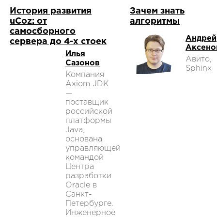
История развития
Зачем знать
uCoz: от
алгоритмы
самосборного
Андрей
сервера до 4-х стоек
Аксено
Илья
Авито,
Сазонов
Sphinx
Компания
Axiom JDK
—
поставщик
российской
платформы
Java,
основана
управляющей
командой
Центра
разработки
Oracle в
Санкт-
Петербурге.
Инженерное