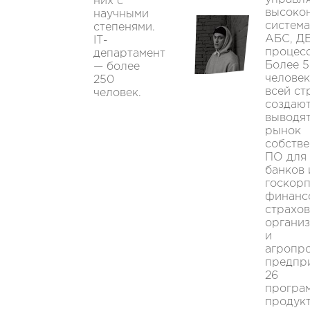
них с
высоко
научными
система
степенями.
АБС, Д
IТ-
процесс
департамент
Более 
— более
человек
250
всей ст
человек.
создают
выводят
рынок
собств
ПО для
банков 
госкорп
финанс
страхо
органи
и
агропр
предпр
26
програ
продук