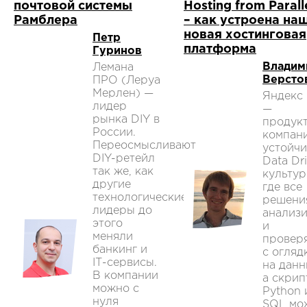
почтовой системы
Hosting from Parall
Рамблера
– как устроена на
новая хостинговая
Петр
платформа
Гуринов
Владим
Лемана
Версто
ПРО (Леруа
Мерлен) —
Яндекс
лидер
—
рынка DIY в
продук
России.
компани
Переосмысливают
устойч
DIY-ретейл
Data Dr
так же, как
культур
другие
где все
технологические
решени
лидеры до
анализ
этого
и
меняли
провер
банкинг и
с огляд
IТ-сервисы.
на данн
В компании
а скрип
можно с
Python 
нуля
SQL мо