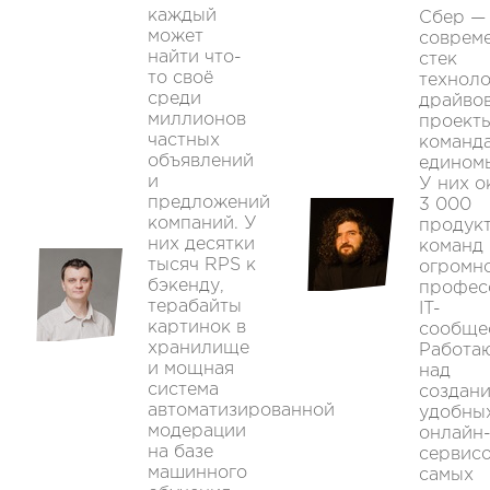
каждый
Сбер —
может
соврем
найти что-
стек
то своё
техноло
среди
драйво
миллионов
проект
частных
команд
объявлений
едином
и
У них о
предложений
3 000
компаний. У
продук
них десятки
команд 
тысяч RPS к
огромн
бэкенду,
профес
терабайты
IT-
картинок в
сообще
хранилище
Работа
и мощная
над
система
создан
автоматизированной
удобны
модерации
онлайн
на базе
сервисо
машинного
самых