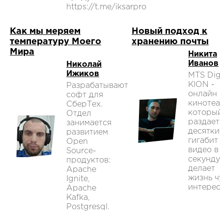
https://t.me/iksarpro
Как мы меряем
Новый подход к
температуру Моего
хранению почты
Мира
Никита
Иванов
Николай
Ижиков
MTS Digi
KION -
Разрабатывают
онлайн
софт для
кинотеа
СберТех.
которы
Отдел
раздает
занимается
десятки
развитием
гигабит
Open
видео в
Source-
секунду
продуктов:
делает
Apache
жизнь ч
Ignite,
интере
Apache
Kafka,
Postgresql.