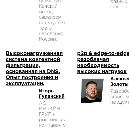
обучения.
разных
Каждый
сферах.
месяц
сервисом
пользуется
треть
населения
России.
Высоконагруженная
p2p & edge-to-edge
система контентной
разоблачая
фильтрации,
необходимость
основанная на DNS.
высоких нагрузок
Опыт построения и
Алексе
эксплуатации.
Золоты
Игорь
Разраб
Гулянский
офисны
продукт
АО
ИНЛАЙН
ГРУП -
российская
компания с