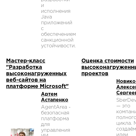
и
исполнения
Java
приложений
с
обеспечением
санкционной
устойчивости.
Мастер-класс
Оценка стоимости
"Разработка
высоконагруженн
высоконагруженных
проектов
веб-сайтов на
Новико
платформе Microsoft"
Алексе
Сергее
Артем
Астапенко
SberDev
— это
AgentArea -
компан
безопасная
полног
платформа
цикла. 
для
создаё
управления
идеи,