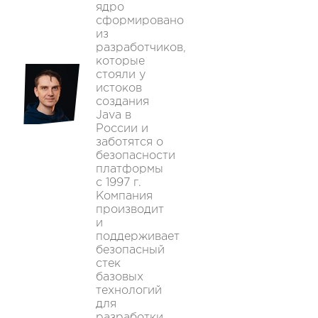
ядро
сформировано
из
разработчиков,
которые
стояли у
истоков
создания
Java в
России и
заботятся о
безопасности
платформы
с 1997 г.
Компания
производит
и
поддерживает
безопасный
стек
базовых
технологий
для
разработки