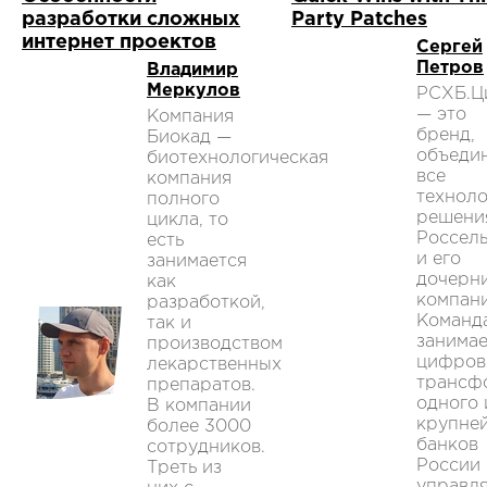
разработки сложных
Party Patches
интернет проектов
Сергей
Петров
Владимир
Меркулов
РСХБ.Ц
— это
Компания
бренд,
Биокад —
объеди
биотехнологическая
все
компания
техноло
полного
решени
цикла, то
Россел
есть
и его
занимается
дочерн
как
компани
разработкой,
Команд
так и
занимае
производством
цифров
лекарственных
трансф
препаратов.
одного 
В компании
крупне
более 3000
банков
сотрудников.
России 
Треть из
управл