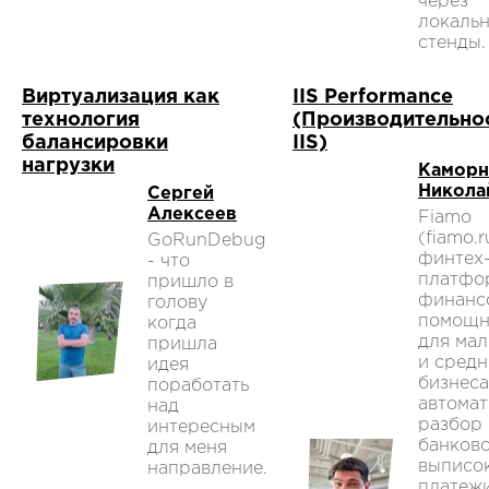
через
локаль
стенды.
Виртуализация как
IIS Performance
технология
(Производительно
балансировки
IIS)
нагрузки
Каморн
Никола
Сергей
Алексеев
Fiamo
(fiamo.r
GoRunDebug
финтех
- что
платфо
пришло в
финанс
голову
помощн
когда
для мал
пришла
и средн
идея
бизнеса
поработать
автомат
над
разбор
интересным
банков
для меня
выписок
направление.
платежи