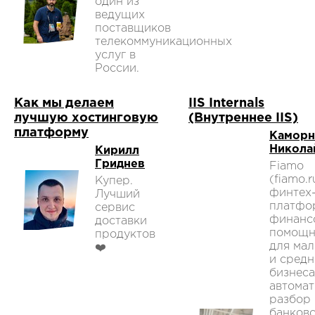
один из
ведущих
поставщиков
телекоммуникационных
услуг в
России.
Как мы делаем
IIS Internals
лучшую хостинговую
(Внутреннее IIS)
платформу
Каморн
Никола
Кирилл
Гриднев
Fiamo
(fiamo.r
Купер.
финтех
Лучший
платфо
сервис
финанс
доставки
помощн
продуктов
для мал
❤️
и средн
бизнеса
автомат
разбор
банков