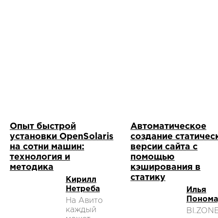
Опыт быстрой
Автоматическое
установки OpenSolaris
создание статичес
на сотни машин:
версии сайта с
технология и
помощью
методика
кэширования в
статику
Кирилл
Нетреба
Илья
Понома
На Авито
каждый
BI.ZON