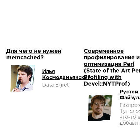
Для чего не нужен
Современное
memcached?
профилирование и
оптимизация Perl
(State of the Art Pe
Илья
Profiling with
Космодемьянский
Devel::NYTProf)
Data Egret
Рустем
Файзул
Газпром
Тут сл
что-то 
добавит