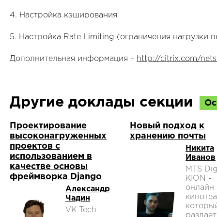
4. Настройка кэширования
5. Настройка Rate Limiting (ограничения нагрузки п
Дополнительная информация –
http://citrix.com/nets
Другие доклады секции
Ос
Проектирование
Новый подход к
высоконагруженных
хранению почты
проектов с
Никита
использованием в
Иванов
качестве основы
MTS Digi
фреймворка Django
KION -
онлайн
Александр
кинотеа
Чадин
которы
VK Tech
раздает