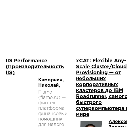
IIS Performance
xCAT: Flexible Any-
(Производительность
Scale Cluster/Cloud
IIS)
Provisioning — от
небольших
Каморник,
корпоративных
Николай,
кластеров до IBM
Fiamo
Roadrunner, самог
(fiamo.ru) —
быстрого
финтех-
платформа,
суперкомпьютера 
финансовый
мире
помощник
Алексе
для малого