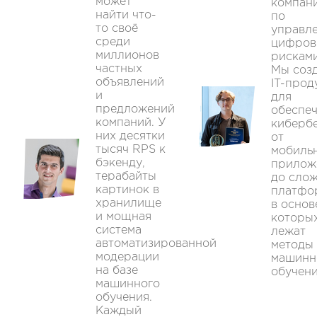
может
компан
найти что-
по
то своё
управл
среди
цифров
миллионов
рисками
частных
Мы соз
объявлений
IT-прод
и
для
предложений
обеспе
компаний. У
кибербе
них десятки
от
тысяч RPS к
мобиль
бэкенду,
прилож
терабайты
до сло
картинок в
платфо
хранилище
в основ
и мощная
которы
система
лежат
автоматизированной
методы
модерации
машинн
на базе
обучени
машинного
обучения.
Каждый