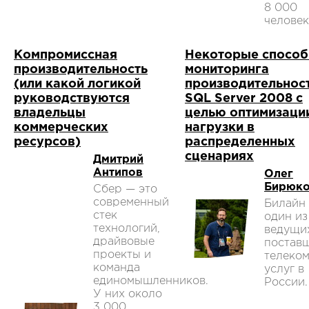
8 000
человек
Компромиссная
Некоторые спосо
производительность
мониторинга
(или какой логикой
производительнос
руководствуются
SQL Server 2008 с
владельцы
целью оптимизаци
коммерческих
нагрузки в
ресурсов)
распределенных
сценариях
Дмитрий
Антипов
Олег
Бирюк
Сбер — это
современный
Билайн
стек
один из
технологий,
ведущи
драйвовые
постав
проекты и
телеко
команда
услуг в
единомышленников.
России.
У них около
3 000