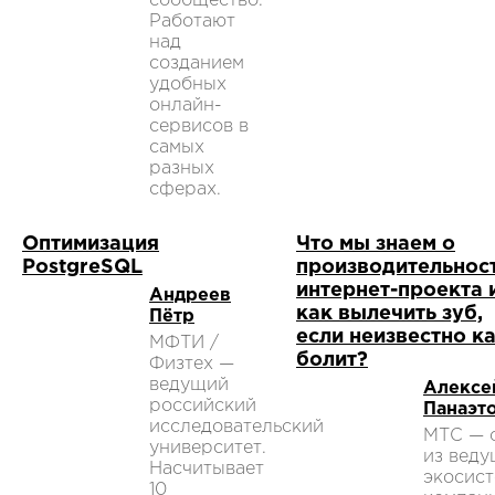
сообщество.
Работают
над
созданием
удобных
онлайн-
сервисов в
самых
разных
сферах.
Оптимизация
Что мы знаем о
PostgreSQL
производительнос
интернет-проекта 
Андреев
как вылечить зуб,
Пётр
если неизвестно к
МФТИ /
болит?
Физтех —
ведущий
Алексе
российский
Панаэт
исследовательский
МТС — 
университет.
из вед
Насчитывает
экосис
10