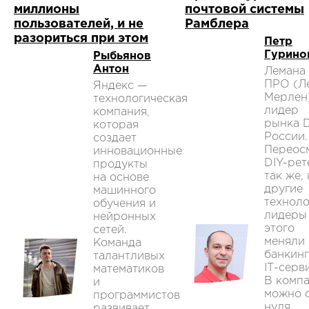
миллионы
почтовой системы
пользователей, и не
Рамблера
разориться при этом
Петр
Гурино
Рыбьянов
Антон
Лемана
ПРО (Л
Яндекс —
Мерлен
технологическая
лидер
компания,
рынка D
которая
России.
создает
Переос
инновационные
DIY-рет
продукты
так же, 
на основе
другие
машинного
техноло
обучения и
лидеры
нейронных
этого
сетей.
меняли
Команда
банкинг
талантливых
IТ-серв
математиков
В комп
и
можно 
программистов
нуля
развивает