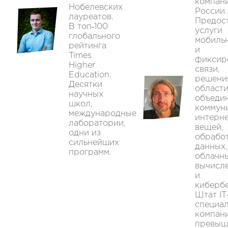
компан
Нобелевских
России.
лауреатов.
Предос
В топ‑100
услуги
глобального
мобиль
рейтинга
и
Times
фиксир
Higher
связи,
Education.
решени
Десятки
област
научных
объеди
школ,
коммун
международные
интерн
лаборатории,
вещей,
одни из
обрабо
сильнейших
данных,
программ.
облачн
вычисл
и
кибербе
Штат IT
специа
компан
превыш