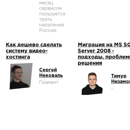
месяц
сервисом
пользуется
треть
населения
России.
Как дешево сделать
Миграция на MS S
систему видео-
Server 2008 -
хостинга
подходы, проблем
решения
Сергей
Нековаль
Тимур
Низамо
Грамант
-