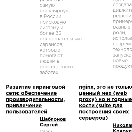
создава
самую
диджит
популярную
решени
в России
пример
поисковую
разные
систему и
роли,
более 85
использ
пользовательских
соврем
сервисов,
техноло
которые
запуска
помогают
новые
людям в
продукт
повседневных
заботах.
Развитие пиринговой
nginx, это не тольк
сети: обеспечение
ценный мех (web
производительности,
proxy) но и годные
привлечение
кости (suite для
пользователей
построения своих
серверов)
Шаблонов
Сергей
Никола
Кокоул