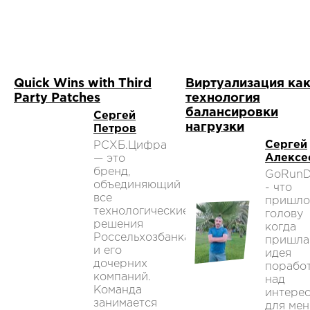
Quick Wins with Third
Виртуализация ка
Party Patches
технология
балансировки
Сергей
нагрузки
Петров
Сергей
РСХБ.Цифра
Алексе
— это
бренд,
GoRun
объединяющий
- что
все
пришло
технологические
голову
решения
когда
Россельхозбанка
пришла
и его
идея
дочерних
порабо
компаний.
над
Команда
интере
занимается
для мен