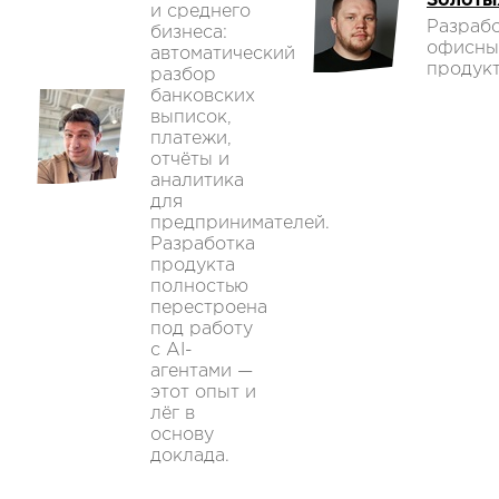
Золоты
и среднего
Разраб
бизнеса:
офисны
автоматический
продукт
разбор
банковских
выписок,
платежи,
отчёты и
аналитика
для
предпринимателей.
Разработка
продукта
полностью
перестроена
под работу
с AI-
агентами —
этот опыт и
лёг в
основу
доклада.