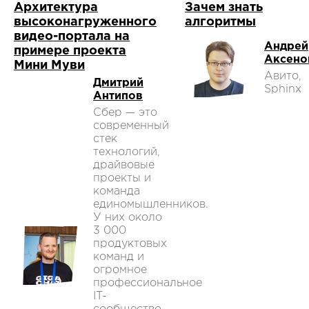
Архитектура
Зачем знать
высоконагруженного
алгоритмы
видео-портала на
Андрей
примере проекта
Аксено
Мини Муви
Авито,
Дмитрий
Sphinx
Антипов
Сбер — это
современный
стек
технологий,
драйвовые
проекты и
команда
единомышленников.
У них около
3 000
продуктовых
команд и
огромное
профессиональное
IT-