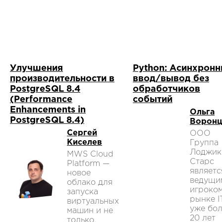
Улучшения
Python: Асинхрон
производительности в
ввод/вывод без
PostgreSQL 8.4
обработчиков
(Performance
событий
Enhancements in
Ольга
PostgreSQL 8.4)
Воронц
Сергей
ООО
Киселев
Группа
Лоджик
MWS Cloud
Старс
Platform —
являетс
новое
ведущи
облако для
игроком
запуска
рынке I
виртуальных
уже бо
машин и не
20 лет
только.