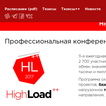
Расписание
(pdf)
Тезисы
Тезисы++
Новости
Hi
Профессиональная конферен
11-я ежегодн
2 700 участн
обмен знания
тысячи и мил
Программа ох
проектов,
баз
нагрузочное
направления,