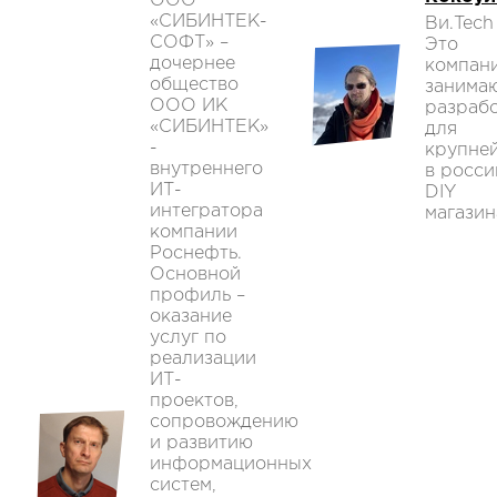
ООО
«СИБИНТЕК-
Ви.Tech
СОФТ» –
Это
дочернее
компан
общество
занима
ООО ИК
разраб
«СИБИНТЕК»
для
-
крупне
внутреннего
в росси
ИТ-
DIY
интегратора
магазин
компании
Роснефть.
Основной
профиль –
оказание
услуг по
реализации
ИТ-
проектов,
сопровождению
и развитию
информационных
систем,