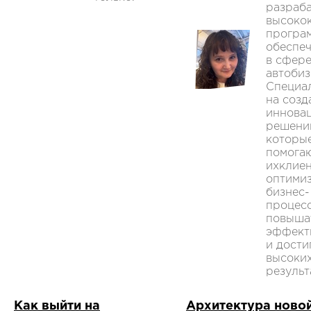
разраб
высоко
програ
обеспе
в сфер
автобиз
Специа
на созд
иннова
решени
которы
помога
ихклие
оптими
бизнес-
процес
повыша
эффект
и дости
высоки
результ
Как выйти на
Архитектура ново