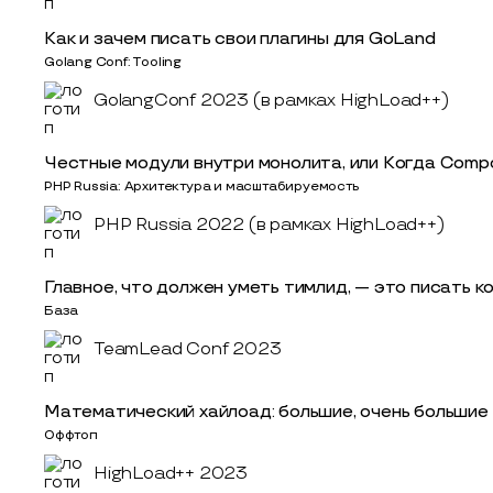
Как и зачем писать свои плагины для GoLand
Golang Conf: Tooling
GolangConf 2023 (в рамках HighLoad++)
Честные модули внутри монолита, или Когда Comp
PHP Russia: Архитектура и масштабируемость
PHP Russia 2022 (в рамках HighLoad++)
Главное, что должен уметь тимлид, — это писать к
База
TeamLead Conf 2023
Математический хайлоад: большие, очень большие
Оффтоп
HighLoad++ 2023