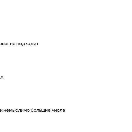
oser не подходит
од
 и немыслимо большие числа