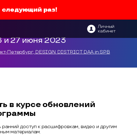
в следующий раз!
Личный
кабинет
6 и 27 июня 2023
кт-Петербург, DESIGN DISTRICT DAA in SPB
ть в курсе обновлений
ограммы
 ранний доступ к расшифровкам, видео и другим
ным материалам.