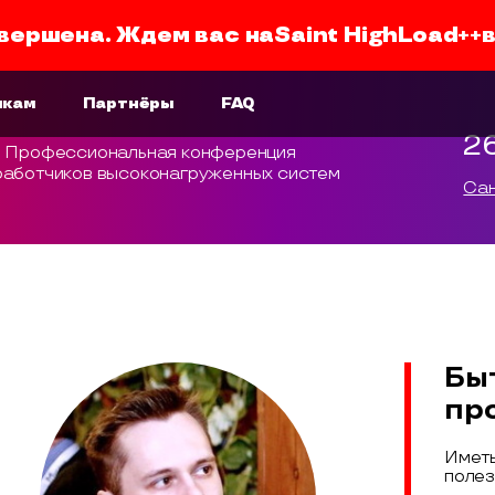
вершена. Ждем вас на
Saint HighLoad++
икам
Партнёры
FAQ
2
Профессиональная конференция
работчиков высоконагруженных систем
Сан
Бы
пр
Иметь
полез