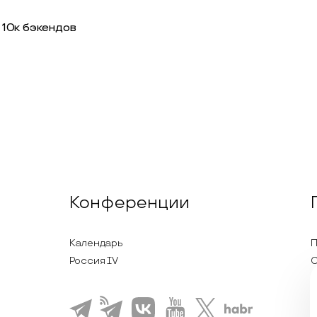
и 10к бэкендов
Конференции
Календарь
П
Россия IV
С
П