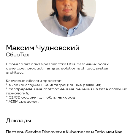
Максим Чудновский
СберТех
Более 15 лет опыта разработки ПО в различных ролях:
developer, product manager, solution architect, system
architect.
Ключевые области проектов:
* высоконагруженные интеграционные решения;
* распределенные платформенные решения на базе облачных
технологий;
* CI/CD-решения для облачных сред;
* AI&ML-решения.
Доклады
Паттерн Service Discovery в Kubernetes и Istio, или Как