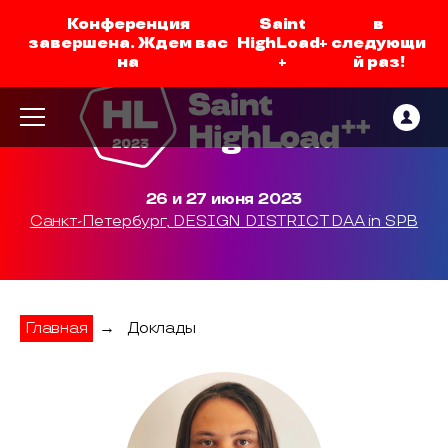
Конференция
Saint
в
завершена. Ждем вас
HighLoad+
следующи
на
+
й раз!
26 и 27 июня 2023
Санкт-Петербург, DESIGN DISTRICT DAA in SPB
Главная
→
Доклады