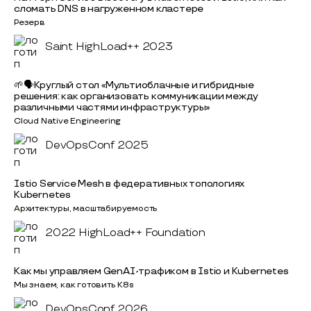
сломать DNS в нагруженном кластере
Резерв
Saint HighLoad++ 2023
🌱🗣Круглый стол «Мультиоблачные и гибридные
решения: как организовать коммуникации между
различными частями инфраструктуры»
Cloud Native Engineering
DevOpsConf 2025
Istio Service Mesh в федеративных топологиях
Kubernetes
Архитектуры, масштабируемость
2022 HighLoad++ Foundation
Как мы управляем GenAI-трафиком в Istio и Kubernetes
Мы знаем, как готовить K8s
DevOpsConf 2026