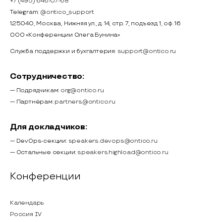
+7 (495) 646-07-68
Telegram:
@ontico_support
125040, Москва, Нижняя ул., д. 14, стр. 7, подъезд 1, оф. 16
ООО «Конференции Олега Бунина»
Служба поддержки и бухгалтерия:
support@ontico.ru
Сотрудничество:
— Подрядчикам:
org@ontico.ru
— Партнёрам:
partners@ontico.ru
Для докладчиков:
— DevOps-секции:
speakers.devops@ontico.ru
— Остальные секции:
speakers.highload@ontico.ru
Конференции
Календарь
Россия IV