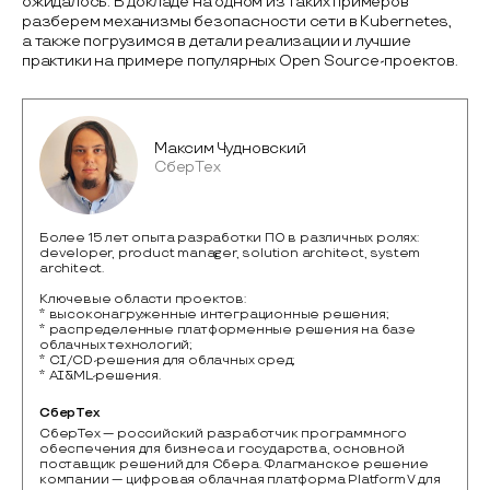
ожидалось. В докладе на одном из таких примеров
разберем механизмы безопасности сети в Kubernetes,
а также погрузимся в детали реализации и лучшие
практики на примере популярных Open Source-проектов.
Максим Чудновский
СберТех
Более 15 лет опыта разработки ПО в различных ролях:
developer, product manager, solution architect, system
architect.
Ключевые области проектов:
* высоконагруженные интеграционные решения;
* распределенные платформенные решения на базе
облачных технологий;
* CI/CD-решения для облачных сред;
* AI&ML-решения.
СберТех
СберТех — российский разработчик программного 
обеспечения для бизнеса и государства, основной 
поставщик решений для Сбера. Флагманское решение 
компании — цифровая облачная платформа Platform V для 