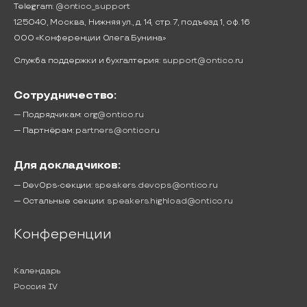
Telegram:
@ontico_support
125040, Москва, Нижняя ул., д. 14, стр. 7, подъезд 1, оф. 16
ООО «Конференции Олега Бунина»
Служба поддержки и бухгалтерия:
support@ontico.ru
Сотрудничество:
— Подрядчикам:
org@ontico.ru
— Партнёрам:
partners@ontico.ru
Для докладчиков:
— DevOps-секции:
speakers.devops@ontico.ru
— Остальные секции:
speakers.highload@ontico.ru
Конференции
Календарь
Россия IV