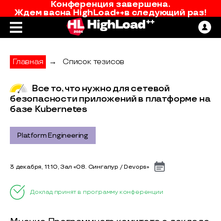
Конференция завершена.
Ждем вас
на
HighLoad++
в следующий раз!
Главная
→
Список тезисов
Все то, что нужно для сетевой
безопасности приложений в платформе на
базе Kubernetes
Platform Engineering
3 декабря, 11:10, Зал «08. Сингапур / Devops»
Доклад принят в программу конференции