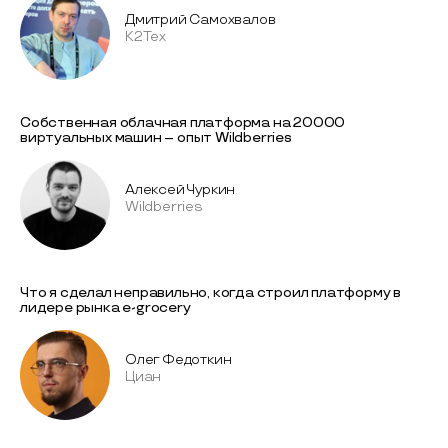
Дмитрий Самохвалов
К2Тех
Собственная облачная платформа на 20000
виртуальных машин – опыт Wildberries
Алексей Чуркин
Wildberries
Что я сделал неправильно, когда строил платформу в
лидере рынка e-grocery
Олег Федоткин
Циан