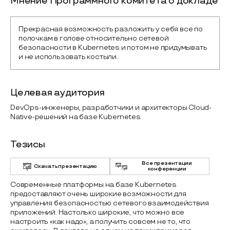
Мнение Программного комитета о докладе
Прекрасная возможность разложить у себя все по 
полочкам в голове относительно сетевой 
безопасности в Kubernetes и потом не придумывать 
и не использовать костыли.
Целевая аудитория
DevOps-инженеры, разработчики и архитекторы Cloud-
Native-решений на базе Kubernetes.
Тезисы
Все презентации
Скачать презентацию
конференции
Современные платформы на базе Kubernetes
предоставляют очень широкие возможности для
управления безопасностью сетевого взаимодействия
приложений. Настолько широкие, что можно все
настроить «как надо», а получить совсем не то, что