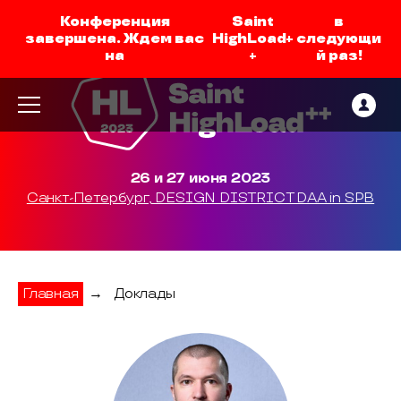
Конференция
Saint
в
завершена. Ждем вас
HighLoad+
следующи
на
+
й раз!
26 и 27 июня 2023
Санкт-Петербург, DESIGN DISTRICT DAA in SPB
Главная
→
Доклады