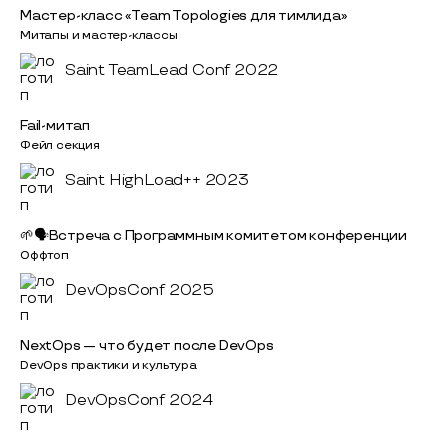
Мастер-класс «Team Topologies для тимлида»
Митапы и мастер-классы
Saint TeamLead Conf 2022
Fail-митап
Фейл секция
Saint HighLoad++ 2023
🌱🗣Встреча с Программным комитетом конференции
Оффтоп
DevOpsConf 2025
NextOps — что будет после DevOps
DevOps практики и культура
DevOpsConf 2024