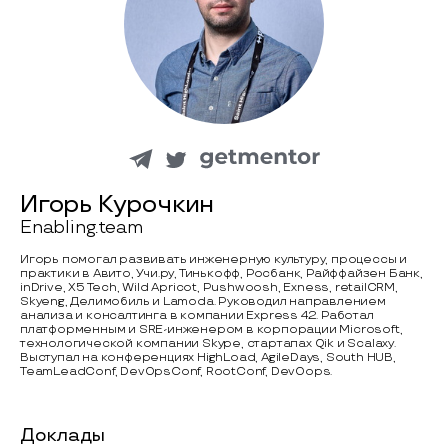
Игорь Курочкин
Enabling.team
Игорь помогал развивать инженерную культуру, процессы и
практики в Авито, Учи.ру, Тинькофф, Росбанк, Райффайзен Банк,
inDrive, X5 Tech, Wild Apricot, Pushwoosh, Exness, retailCRM,
Skyeng, Делимобиль и Lamoda. Руководил направлением
анализа и консалтинга в компании Express 42. Работал
платформенным и SRE-инженером в корпорации Microsoft,
технологической компании Skype, стартапах Qik и Scalaxy.
Выступал на конференциях HighLoad, AgileDays, South HUB,
TeamLeadConf, DevOpsConf, RootConf, DevOops.
Доклады