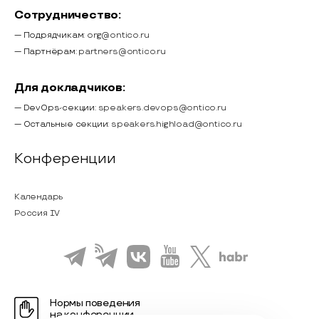
Сотрудничество:
— Подрядчикам:
org@ontico.ru
— Партнёрам:
partners@ontico.ru
Для докладчиков:
— DevOps-секции:
speakers.devops@ontico.ru
— Остальные секции:
speakers.highload@ontico.ru
Конференции
Календарь
Россия IV
Нормы поведения
на конференции