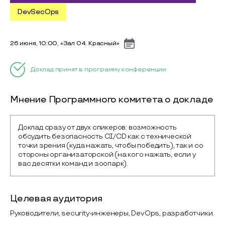
DevSecOps
26 июня, 10:00, «Зал 04. Красный»
Доклад принят в программу конференции
Мнение Программного комитета о докладе
Доклад сразу от двух спикеров: возможность 
обсудить безопасность CI/CD как с технической 
точки зрения (куда нажать, чтобы победить), так и со 
стороны организаторской (на кого нажать, если у 
вас десятки команд и зоопарк).
Целевая аудитория
Руководители, security-инженеры, DevOps, разработчики.