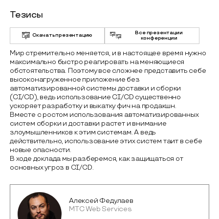
Тезисы
Все презентации
Скачать презентацию
конференции
Мир стремительно меняется, и в настоящее время нужно
максимально быстро реагировать на меняющиеся
обстоятельства. Поэтому все сложнее представить себе
высоконагруженное приложение без
автоматизированной системы доставки и сборки
(CI/CD), ведь использование CI/CD существенно
ускоряет разработку и выкатку фич на продакшн.
Вместе с ростом использования автоматизированных
систем сборки и доставки растет и внимание
злоумышленников к этим системам. А ведь
действительно, использование этих систем таит в себе
новые опасности.
В ходе доклада мы разберемся, как защищаться от
основных угроз в CI/CD.
Алексей Федулаев
МТС Web Services