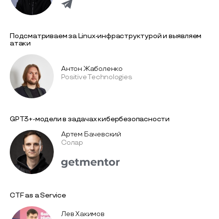
Подсматриваем за Linux-инфраструктурой и выявляем
атаки
Антон Жаболенко
Positive Technologies
GPT3+-модели в задачах кибербезопасности
Артем Бачевский
Солар
CTF as a Service
Лев Хакимов