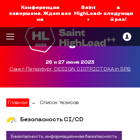
Конференция
Saint
в
завершена. Ждем вас
HighLoad+
следующи
на
+
й раз!
26 и 27 июня 2023
Санкт-Петербург, DESIGN DISTRICT DAA in SPB
Главная
→
Список тезисов
Безопасность CI/CD
Безопасность, информационная безопасность