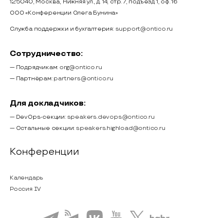
125040, Москва, Нижняя ул., д. 14, стр. 7, подъезд 1, оф. 16
ООО «Конференции Олега Бунина»
Служба поддержки и бухгалтерия:
support@ontico.ru
Сотрудничество:
— Подрядчикам:
org@ontico.ru
— Партнёрам:
partners@ontico.ru
Для докладчиков:
— DevOps-секции:
speakers.devops@ontico.ru
— Остальные секции:
speakers.highload@ontico.ru
Конференции
Календарь
Россия IV