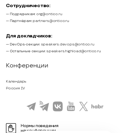
Сотрудничество:
— Подрядчикам:
org@ontico.ru
— Партнёрам:
partners@ontico.ru
Для докладчиков:
— DevOps-секции:
speakers.devops@ontico.ru
— Остальные секции:
speakers.highload@ontico.ru
Конференции
Календарь
Россия IV
Нормы поведения
на конференции