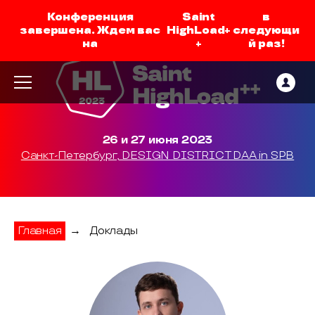
Конференция
Saint
в
завершена. Ждем вас
HighLoad+
следующи
на
+
й раз!
26 и 27 июня 2023
Санкт-Петербург, DESIGN DISTRICT DAA in SPB
Главная
→
Доклады