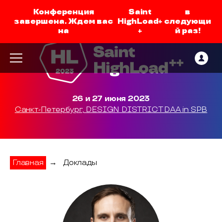
Конференция
Saint
в
завершена. Ждем вас
HighLoad+
следующи
на
+
й раз!
26 и 27 июня 2023
Санкт-Петербург, DESIGN DISTRICT DAA in SPB
Главная
→
Доклады