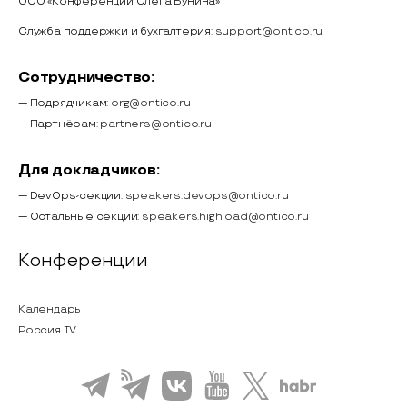
ООО «Конференции Олега Бунина»
Служба поддержки и бухгалтерия:
support@ontico.ru
Сотрудничество:
— Подрядчикам:
org@ontico.ru
— Партнёрам:
partners@ontico.ru
Для докладчиков:
— DevOps-секции:
speakers.devops@ontico.ru
— Остальные секции:
speakers.highload@ontico.ru
Конференции
Календарь
Россия IV