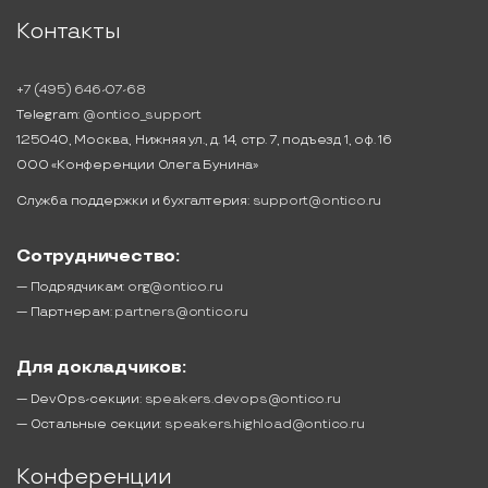
Контакты
+7 (495) 646-07-68
Telegram:
@ontico_support
125040, Москва, Нижняя ул., д. 14, стр. 7, подъезд 1, оф. 16
ООО «Конференции Олега Бунина»
Служба поддержки и бухгалтерия:
support@ontico.ru
Сотрудничество:
— Подрядчикам:
org@ontico.ru
— Партнерам:
partners@ontico.ru
Для докладчиков:
— DevOps-секции:
speakers.devops@ontico.ru
— Остальные секции:
speakers.highload@ontico.ru
Конференции