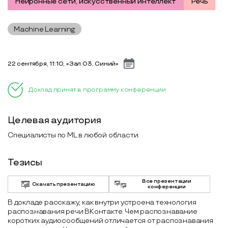
Нейронные сети, искусственный интеллект
Речь
Machine Learning
22 сентября, 11:10, «Зал 03. Синий»
Доклад принят в программу конференции
Целевая аудитория
Специалисты по ML в любой области.
Тезисы
Все презентации
Скачать презентацию
конференции
В докладе расскажу, как внутри устроена технология
распознавания речи ВКонтакте. Чем распознавание
коротких аудиосообщений отличается от распознавания