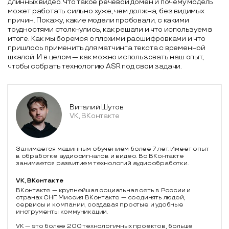
длинных видео. Что такое речевой домен и почему модель
может работать сильно хуже, чем должна, без видимых
причин. Покажу, какие модели пробовали, с какими
трудностями столкнулись, как решали и что используем в
итоге. Как мы боремся с плохими расшифровками и что
пришлось применить для матчинга текста с временной
шкалой. И в целом — как можно использовать наш опыт,
чтобы собрать технологию ASR под свои задачи.
Виталий Шутов
VK, ВКонтакте
Занимается машинным обучением более 7 лет. Имеет опыт
в обработке аудиосигналов и видео. Во ВКонтакте
занимается развитием технологий аудиообработки.
VK, ВКонтакте
ВКонтакте — крупнейшая социальная сеть в России и 
странах СНГ. Миссия ВКонтакте — соединять людей, 
сервисы и компании, создавая простые и удобные 
инструменты коммуникации. 

VK — это более 200 технологичных проектов, больше 