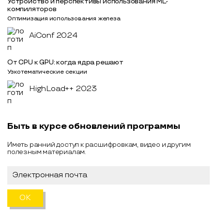
Устройство и перспективы использования ML-
компиляторов
Оптимизация использования железа
AiConf 2024
От CPU к GPU: когда ядра решают
Узкотематические секции
HighLoad++ 2023
Быть в курсе обновлений программы
Иметь ранний доступ к расшифровкам, видео и другим
полезным материалам.