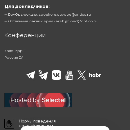
Для докладчиков:
— DevOps-секции:
speakers.devops@ontico.ru
— Остальные секции:
speakers.highload@ontico.ru
Конференции
Календарь
Россия IV
Нормы поведения
на конференции