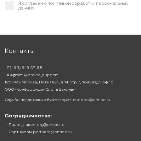
Я согласен с
политикой обработки персональных
данных
Контакты
+7 (495) 646-07-68
Telegram:
@ontico_support
125040, Москва, Нижняя ул., д. 14, стр. 7, подъезд 1, оф. 16
ООО «Конференции Олега Бунина»
Служба поддержки и бухгалтерия:
support@ontico.ru
Сотрудничество:
— Подрядчикам:
org@ontico.ru
— Партнерам:
partners@ontico.ru