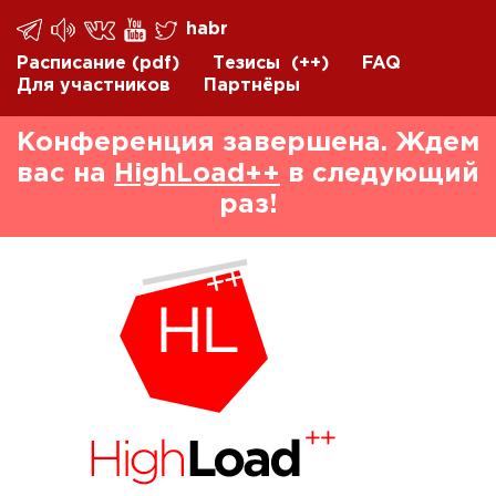
habr
Расписание
(pdf)
Тезисы
(++)
FAQ
Для участников
Партнёры
Конференция завершена. Ждем
вас на
HighLoad++
в следующий
раз!