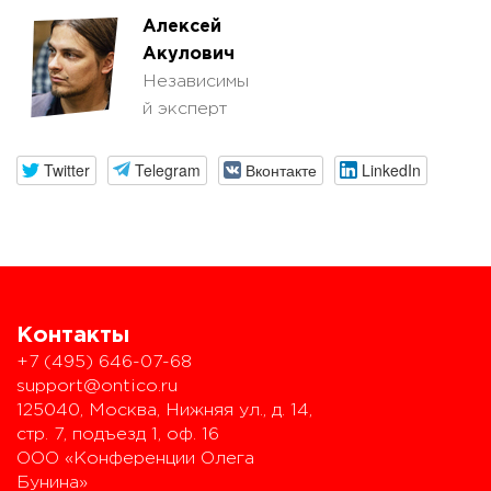
Алексей
Акулович
Независимы
й эксперт
Twitter
Telegram
Вконтакте
LinkedIn
Контакты
+7 (495) 646-07-68
support@ontico.ru
125040, Москва, Нижняя ул., д. 14,
стр. 7, подъезд 1, оф. 16
ООО «Конференции Олега
Бунина»