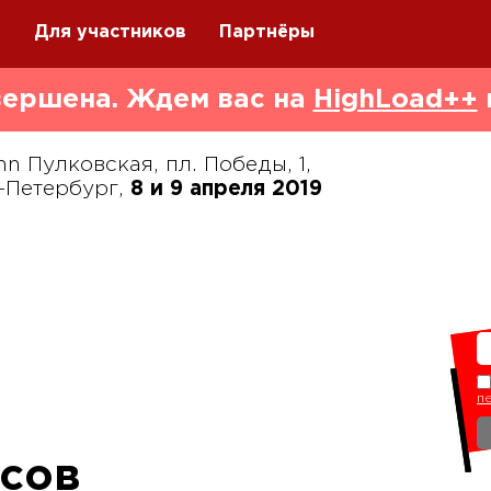
Q
Для участников
Партнёры
ершена. Ждем вас на
HighLoad++
nn Пулковская, пл. Победы, 1,
-Петербург,
8 и 9 апреля 2019
п
сов