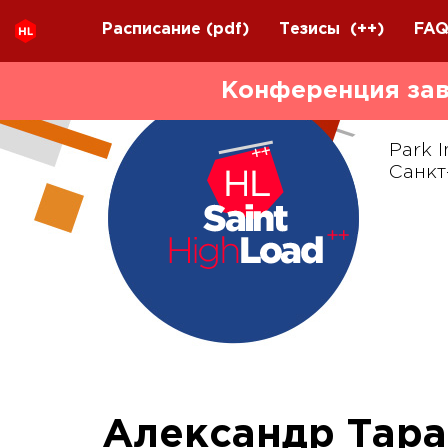
Расписание
(pdf)
Тезисы
(++)
FA
Конференция зав
Park I
Санкт
Александр Тара