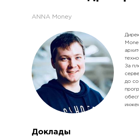
ANNA Money
Дирек
Money
архит
техно
За пл
серве
до со
прогр
обесп
инжен
Доклады