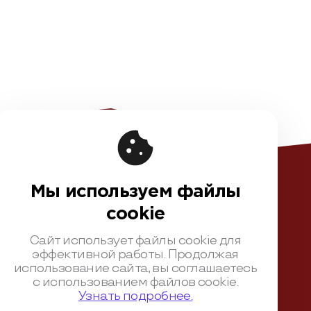
вовая информация
чная оферта
Мы используем файлы
шение на обработку персональных данных
cookie
ика обработки персональных данных
Сайт использует файлы cookie для
зионный договор с Автором
эффективной работы. Продолжая
нтная политика конференции
использование сайта, вы соглашаетесь
 поведения для конференции
с использованием файлов cookie.
Узнать подробнее.