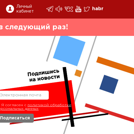
Личный
habr
кабинет
в следующий раз!
Я согласен с
политикой обработки
ерсональных данных