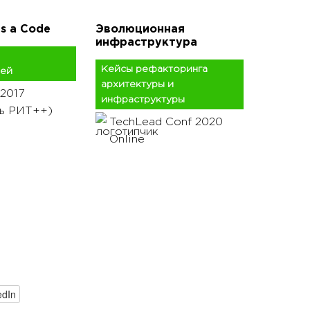
as a Code
Эволюционная
инфраструктура
Кейсы рефакторинга
ией
архитектуры и
2017
инфраструктуры
ль РИТ++)
TechLead Conf 2020
Online
edIn