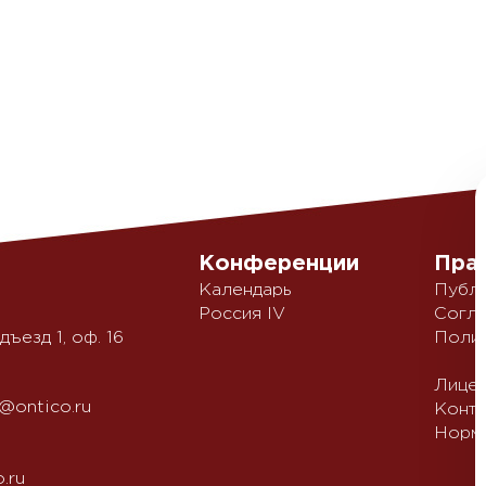
Конференции
Пра
Календарь
Публи
Россия IV
Согла
дъезд 1, оф. 16
Полит
Лицен
@ontico.ru
Конте
Нормы
.ru