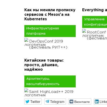
Как мы меняли прописку
Everything 
сервисов с Mesos'а на
Kubernetes
Управление
конфигурац
Инфраструктурная
RootConf 
платформа
(фестива
DevOpsConf 2019
(фестиваль РИТ++)
Китайские товары:
просто, дёшево,
надёжно
Архитектуры,
масштабируемость
Saint HighLoad++ 2019
Twitter
Telegram
Вконтакте
Link