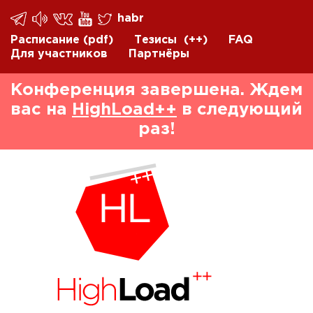
habr
Расписание
(pdf)
Тезисы
(++)
FAQ
Для участников
Партнёры
Конференция завершена. Ждем
вас на
HighLoad++
в следующий
раз!