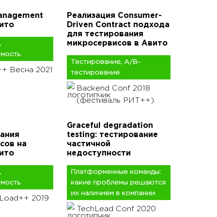
anagement
Реализация Consumer-
вито
Driven Contract подхода
для тестирования
микросервисов в Авито
,
мость
Тестирование, A/B-
+ Весна 2021
тестирование
Backend Conf 2018
(фестиваль РИТ++)
Graceful degradation
ания
testing: тестирование
сов на
частичной
ито
недоступности
,
Платформенные команды:
мость
какие проблемы решаются
их наличием в компании
hLoad++ 2019
TechLead Conf 2020