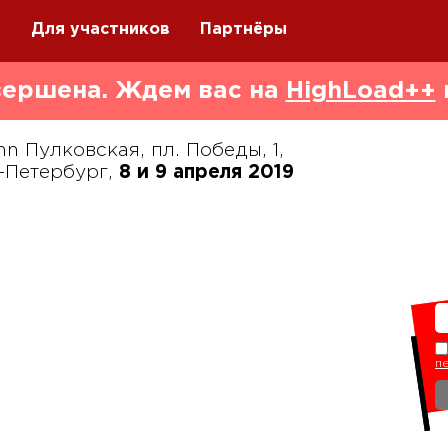
Q
Для участников
Партнёры
ершена. Ждем вас на
HighLoad++
nn Пулковская, пл. Победы, 1,
-Петербург,
8 и 9 апреля 2019
п