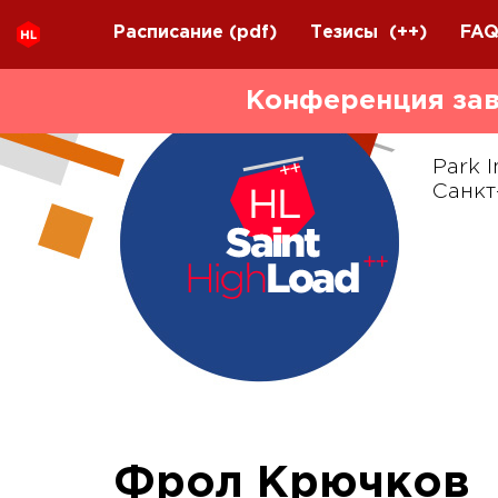
Расписание
(pdf)
Тезисы
(++)
FA
Конференция зав
Park I
Санкт
Фрол Крючков