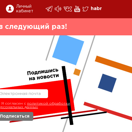
Личный
habr
кабинет
в следующий раз!
Я согласен с
политикой обработки
ерсональных данных