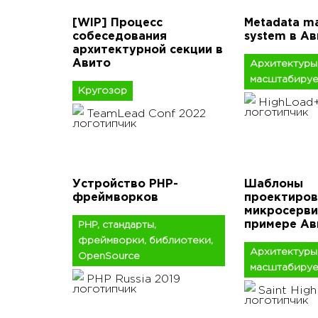
[WIP] Процесс
Metadata m
собеседования
system в А
архитектурной секции в
Авито
Архитектуры
масштабируе
Кругозор
HighLoad+
TeamLead Conf 2022
Устройство PHP-
Шаблоны
фреймворков
проектиров
микросерви
примере Ав
PHP, стандарты,
фреймворки, библиотеки,
Архитектуры
OpenSource
масштабируе
PHP Russia 2019
Saint Hig