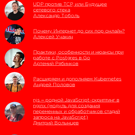
UDP против TCP, или Будущее
сетевого стека
Александр Тоболь
Почему Интернет до сих пор онлайн?
Алексей Учакин
Практики, особенности и нюансы при
работе с Postgres в Go
Артемий Рябинков
Расширяем и дополняем Kubernetes
Андрей Половов
njs ‒ родной JavaSсript-скриптинг в
nginx (модуль для создания
переменных и обработчиков стадий
запроса на JavaScript)
Дмитрий Волынцев