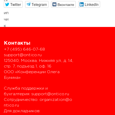
Twitter
Telegram
Вконтакте
LinkedIn
Контакты
+7 (495) 646-07-68
support@ontico.ru
125040, Москва, Нижняя ул., д. 14,
стр. 7, подъезд 1, оф. 16
ООО «Конференции Олега
Бунина»
Служба поддержки и
бухгалтерия:
support@ontico.ru
Сотрудничество:
organization@o
ntico.ru
Для докладчиков: