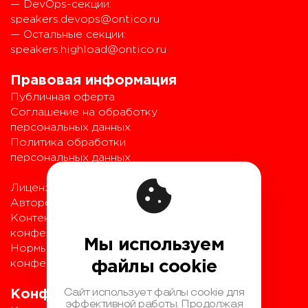
— DevOps-секции:
speakers.devops@ontico.ru
— Остальные секции:
speakers.highload@ontico.ru
Правовая информация
Публичная оферта
Соглашение на обработку
персональных данных
Политика обработки
персональных данных
Лицензионный договор с
Автором
Контентная политика
конференции
Мы используем
Нормы поведения для
конференции
файлы cookie
Сайт использует файлы cookie для
Конференции
эффективной работы. Продолжая