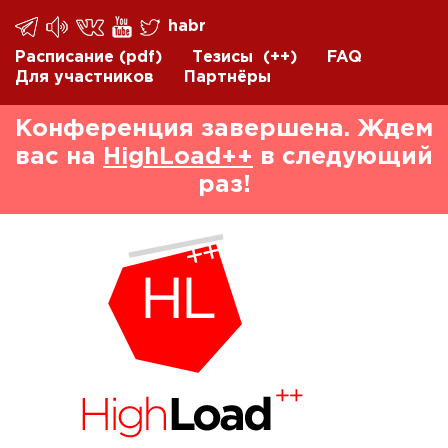
habr
Расписание
(pdf)
Тезисы
(++)
FAQ
Для участников
Партнёры
Конференция завершена. Ждем
вас на
HighLoad++
в следующий
раз!