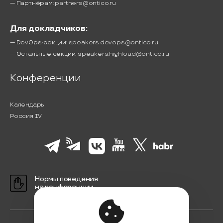
— Партнёрам:
partners@ontico.ru
Для докладчиков:
— DevOps-секции:
speakers.devops@ontico.ru
— Остальные секции:
speakers.highload@ontico.ru
Конференции
Календарь
Россия IV
Нормы поведения
на конференции