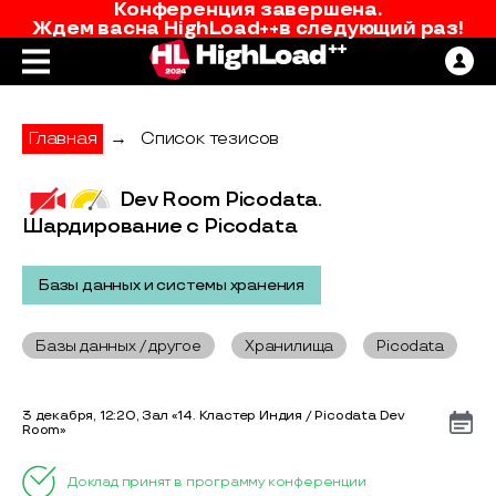
Конференция завершена.
Ждем вас
на
HighLoad++
в следующий раз!
Главная
→
Список тезисов
Dev Room Picodata.
Шардирование с Picodata
Базы данных и системы хранения
Базы данных / другое
Хранилища
Picodata
3 декабря, 12:20, Зал «14. Кластер Индия / Picodata Dev
Room»
Доклад принят в программу конференции