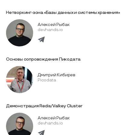
Нетворкинг-зона «Базы данных и системы хранения»
Алексей Рыбак
devhands.io
Основы сопровождения Пикодата
Дмитрий Кибирев
Picodata
Демонстрация Redis/Valkey Cluster
Алексей Рыбак
devhands.io