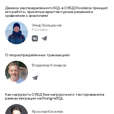
Движок распределённого SQL в СУБД Picodata: принцип
его работы, принятые архитектурные решения и
сравнение с аналогами
Эмир Вильданов
Picodata
О геораспределённых транзакциях
Владимир Комаров
-
Как нагрузить СУБД без нагрузочного тестирования в
рамках миграции на PostgreSQL
Ярослав Киселёв