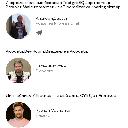
Инкрементальные бэкапы в PostgreSQL при помощи
Ptrack и Walsummarizer, или Bloom filter vs. roaring bitmap
Алексей Дарвин
Postgres Professional
Picodata Dev Room. Введение в Picodata
Евгений Митин
Picodata
Динтаблицы YTsaurus — и ещё одна СУБД от Яндекса
Руслан Савченко
Яндекс