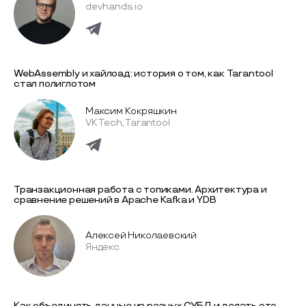
devhands.io
WebAssembly и хайлоад: история о том, как Tarantool
стал полиглотом
Максим Кокряшкин
VK Tech, Tarantool
Транзакционная работа с топиками. Архитектура и
сравнение решений в Apache Kafka и YDB
Алексей Николаевский
Яндекс
Как объединять данные из разных СУБД и делать это