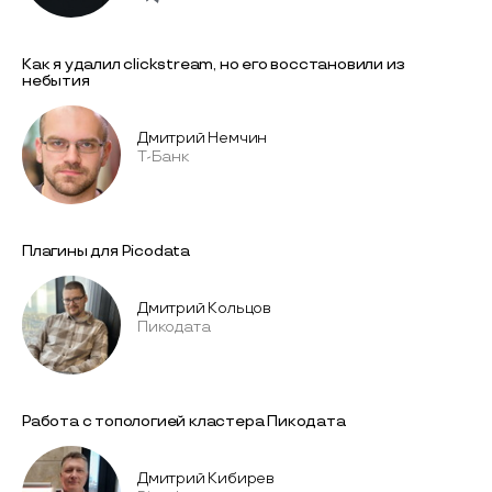
Как я удалил clickstream, но его восстановили из
небытия
Дмитрий Немчин
Т-Банк
Плагины для Picodata
Дмитрий Кольцов
Пикодата
Работа с топологией кластера Пикодата
Дмитрий Кибирев