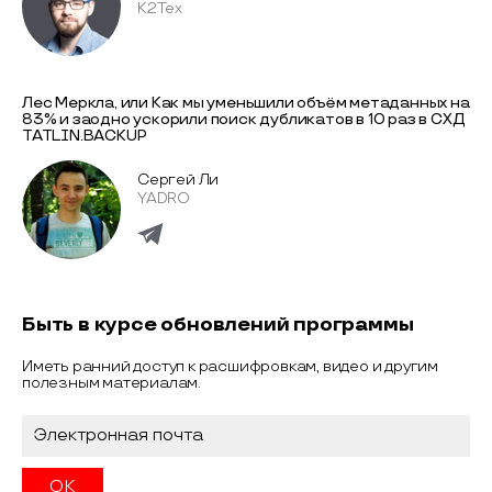
К2Тех
Лес Меркла, или Как мы уменьшили объём метаданных на
83% и заодно ускорили поиск дубликатов в 10 раз в СХД
TATLIN.BACKUP
Сергей Ли
YADRO
Быть в курсе обновлений программы
Иметь ранний доступ к расшифровкам, видео и другим
полезным материалам.