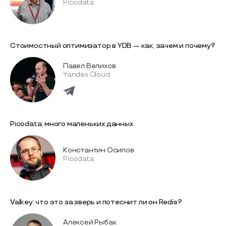
Picodata
Стоимостный оптимизатор в YDB — как, зачем и почему?
Павел Велихов
Yandex Cloud
Picodata: много маленьких данных
Константин Осипов
Picodata
Valkey: что это за зверь и потеснит ли он Redis?
Алексей Рыбак