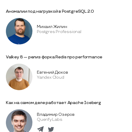
Аномалии под нагрузкой в PostgreSQL 2.0
Михаил Жилин
Postgres Professional
Valkey 8 — релиз форка Redis про performance
Евгений Дюков
Yandex Cloud
Как на самом деле работает Apache Iceberg
Владимир Озеров
Querify Labs