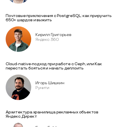
Почтовые приключения с PostgreSQL: как приручить
650+ шардов и выжить
Кирилл Григорьев
Яндекс 360
Cloud-native-подход при работе с Ceph, или Как
перестать бояться и начать деплоить
Игорь Шишкин
Рунити
Архитектура хранилища рекламных объектов
Яндекс.Директ