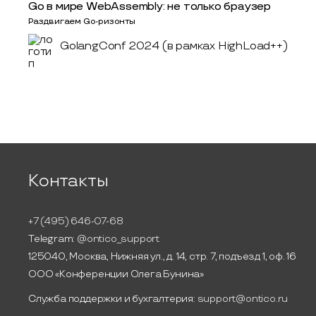
Go в мире WebAssembly: не только браузер
Раздвигаем Go-ризонты
GolangConf 2024 (в рамках HighLoad++)
Контакты
+7 (495) 646-07-68
Telegram:
@ontico_support
125040, Москва, Нижняя ул., д. 14, стр. 7, подъезд 1, оф. 16
ООО «Конференции Олега Бунина»
Служба поддержки и бухгалтерия:
support@ontico.ru