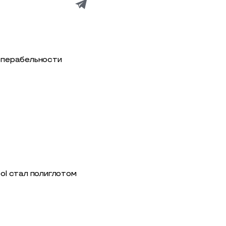
роперабельности
ool стал полиглотом