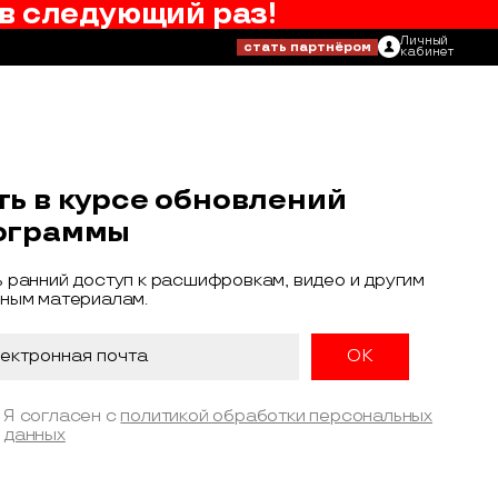
в следующий раз!
Личный
стать партнёром
кабинет
ть в курсе обновлений
ограммы
 ранний доступ к расшифровкам, видео и другим
ным материалам.
Я согласен с
политикой обработки персональных
данных