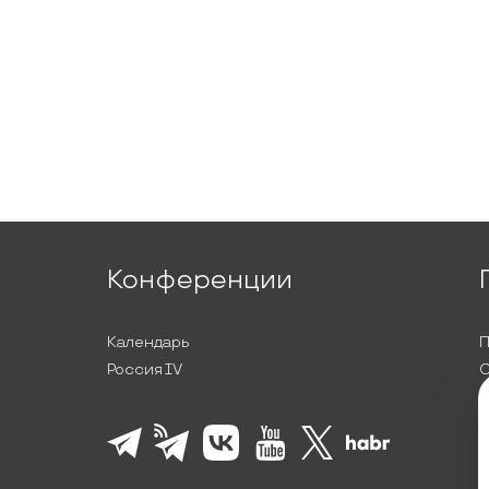
Конференции
Календарь
П
Россия IV
С
П
Л