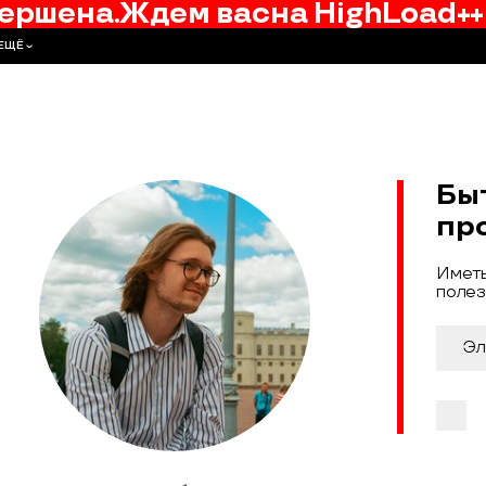
ершена.
Ждем вас
на
HighLoad++
ЕЩЁ
Бы
пр
Иметь
полез