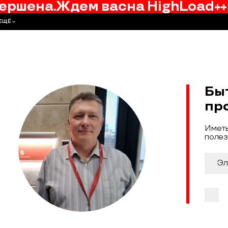
ершена.
Ждем вас
на
HighLoad++
ЕЩЁ
Бы
пр
Иметь
полез