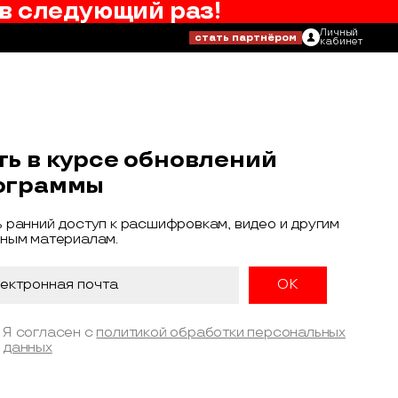
в следующий раз!
Личный
стать партнёром
кабинет
ть в курсе обновлений
ограммы
 ранний доступ к расшифровкам, видео и другим
ным материалам.
Я согласен с
политикой обработки персональных
данных