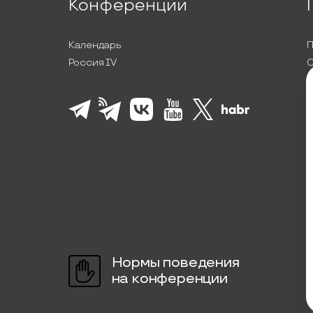
Конференции
Календарь
П
Россия IV
С
П
Л
К
Нормы поведения
на конференции