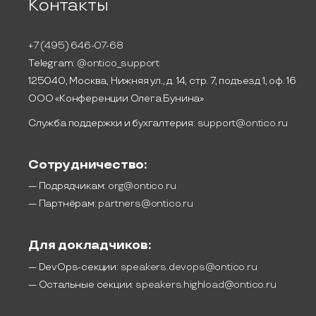
Контакты
+7 (495) 646-07-68
Telegram:
@ontico_support
125040, Москва, Нижняя ул., д. 14, стр. 7, подъезд 1, оф. 16
ООО «Конференции Олега Бунина»
Служба поддержки и бухгалтерия:
support@ontico.ru
Сотрудничество:
— Подрядчикам:
org@ontico.ru
— Партнёрам:
partners@ontico.ru
Для докладчиков:
— DevOps-секции:
speakers.devops@ontico.ru
— Остальные секции:
speakers.highload@ontico.ru