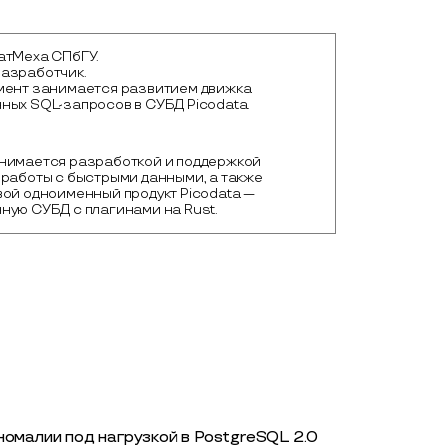
атМеха СПбГУ.
азработчик.
мент занимается развитием движка
ных SQL-запросов в СУБД Picodata.
нимается разработкой и поддержкой 
работы с быстрыми данными, а также 
ой одноименный продукт Picodata — 
ную СУБД с плагинами на Rust.
номалии под нагрузкой в PostgreSQL 2.0