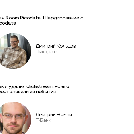
ev Room Picodata. Шардирование с
icodata
Дмитрий Кольцов
Пикодата
к я удалил clickstream, но его
осстановили из небытия
Дмитрий Немчин
Т-Банк