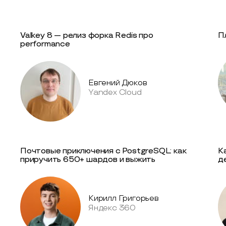
Valkey 8 — релиз форка Redis про
П
performance
Евгений Дюков
Yandex Cloud
Почтовые приключения с PostgreSQL: как
К
приручить 650+ шардов и выжить
д
Кирилл Григорьев
Яндекс 360