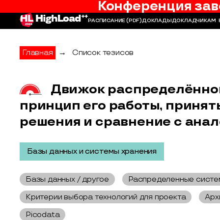
Конференция зав
РАСПИСАНИЕ
(PDF)
ДОКЛАДЫ
ДОКЛАДЧИКАМ
Главная
→
Список тезисов
Движок распределённого
принцип его работы, приня
решения и сравнение с ана
Базы данных и системы хранения
Базы данных / другое
Распределенные систе
Критерии выбора технологий для проекта
Арх
Picodata