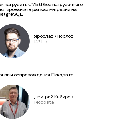
ак нагрузить СУБД без нагрузочного
естирования в рамках миграции на
ostgreSQL
Ярослав Киселёв
К2Тех
сновы сопровождения Пикодата
Дмитрий Кибирев
Picodata