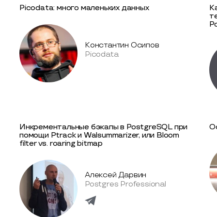
Picodata: много маленьких данных
К
т
P
Константин Осипов
Picodata
Инкрементальные бэкапы в PostgreSQL при
О
помощи Ptrack и Walsummarizer, или Bloom
filter vs. roaring bitmap
Алексей Дарвин
Postgres Professional