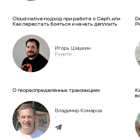
Cloud-native-подход при работе с Ceph, или
D
Как перестать бояться и начать деплоить
P
Игорь Шишкин
Рунити
О геораспределённых транзакциях
Ка
в
Владимир Комаров
-