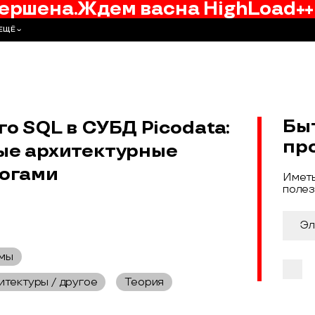
ершена.
Ждем вас
на
HighLoad++
ЕЩЁ
Бы
 SQL в СУБД Picodata:
пр
тые архитектурные
логами
Иметь
полез
мы
итектуры / другое
Теория