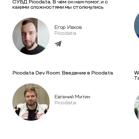
СУБД Picodata. В чём он нам помог, и с
какими сложностями мы столкнулись
Егор Ивков
Picodata
Picodata Dev Room. Введение в Picodata
W
T
Евгений Митин
Picodata