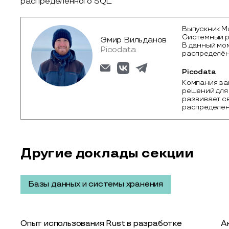
распределённого SQL.
Выпускник М
Системный р
Эмир Вильданов
В данный мо
Picodata
распределён
Picodata
Компания за
решений для 
развивает св
распределен
Другие доклады секции
Базы данных и системы хранения
Опыт использования Rust в разработке
А