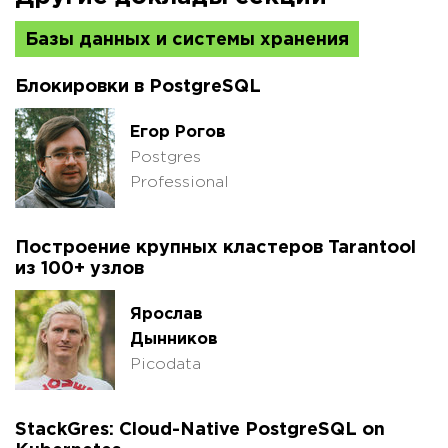
Базы данных и системы хранения
Блокировки в PostgreSQL
Егор Рогов
Postgres
Professional
Построение крупных кластеров Tarantool
из 100+ узлов
Ярослав
Дынников
Picodata
StackGres: Cloud-Native PostgreSQL on