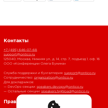
Контакты
+7 (495) 646-07-68
support@ontico.ru
125040, Москва, Нижняя ул., д. 14, стр. 7, подъезд 1, оф. 16
ООО «Конференции Олега Бунина»
Служба поддержки и бухгалтерия:
support@ontico.ru
Сотрудничество:
organization@ontico.ru
Для докладчиков:
— DevOps-секции:
speakers.devops@ontico.ru
— Остальные секции:
speakers.highload@ontico.ru
Правовая информация