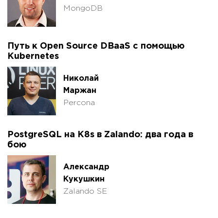
MongoDB
Путь к Open Source DBaaS с помощью
Kubernetes
Николай
Маржан
Percona
PostgreSQL на K8s в Zalando: два года в
бою
Александр
Кукушкин
Zalando SE