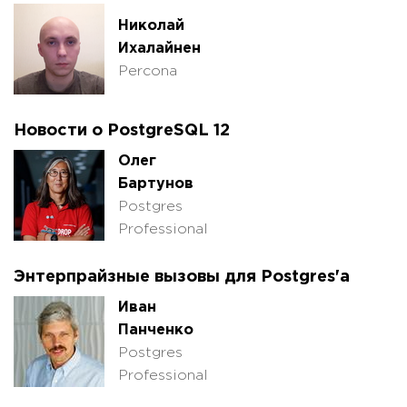
Николай
Ихалайнен
Percona
Hовости о PostgreSQL 12
Олег
Бартунов
Postgres
Professional
Энтерпрайзные вызовы для Postgres'а
Иван
Панченко
Postgres
Professional