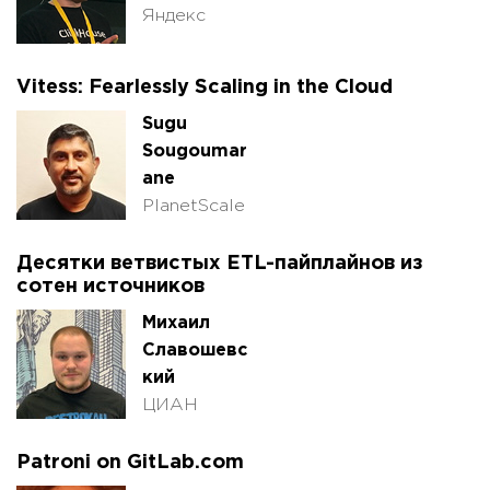
Яндекс
Vitess: Fearlessly Scaling in the Cloud
Sugu
Sougoumar
ane
PlanetScale
Десятки ветвистых ETL-пайплайнов из
сотен источников
Михаил
Славошевс
кий
ЦИАН
Patroni on GitLab.com