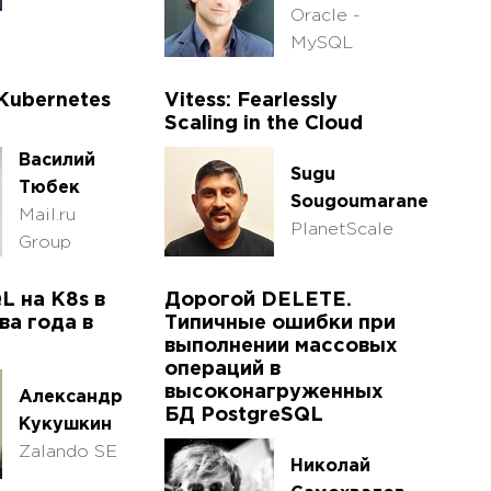
Oracle -
MySQL
 Kubernetes
Vitess: Fearlessly
Scaling in the Cloud
Василий
Sugu
Тюбек
Sougoumarane
Mail.ru
PlanetScale
Group
L на K8s в
Дорогой DELETE.
ва года в
Типичные ошибки при
выполнении массовых
операций в
высоконагруженных
Александр
БД PostgreSQL
Кукушкин
Zalando SE
Николай