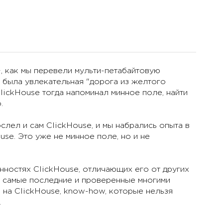
+, как мы перевели мульти-петабайтовую
о была увлекательная "дорога из желтого
lickHouse тогда напоминал минное поле, найти
.
слел и сам ClickHouse, и мы набрались опыта в
use. Это уже не минное поле, но и не
ностях ClickHouse, отличающих его от других
ь, самые последние и проверенные многими
 на ClickHouse, know-how, которые нельзя
.