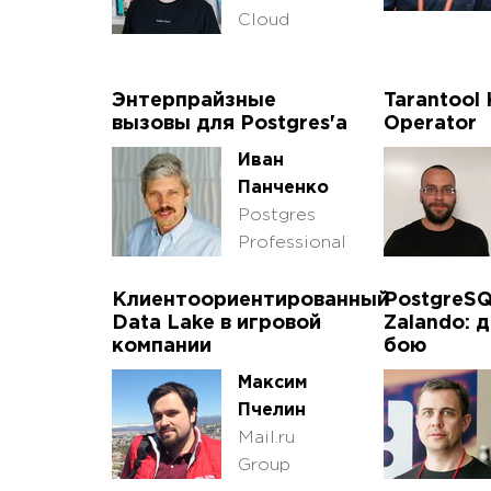
Cloud
Энтерпрайзные
Tarantool
вызовы для Postgres'а
Operator
Иван
Панченко
Postgres
Professional
Клиентоориентированный
PostgreSQ
Data Lake в игровой
Zalando: д
компании
бою
Максим
Пчелин
Mail.ru
Group