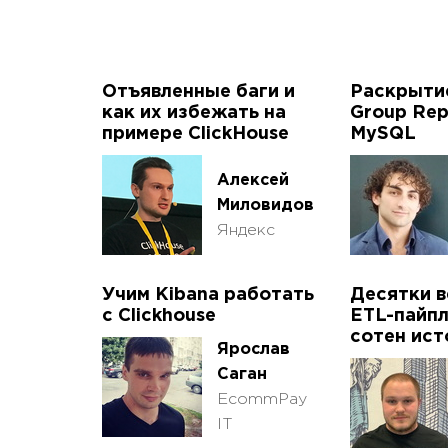
Отъявленные баги и
Раскрыти
как их избежать на
Group Repl
примере ClickHouse
MySQL
Алексей
Миловидов
Яндекс
Учим Kibana работать
Десятки 
с Clickhouse
ETL-пайпл
сотен ист
Ярослав
Саган
EcommPay
IT