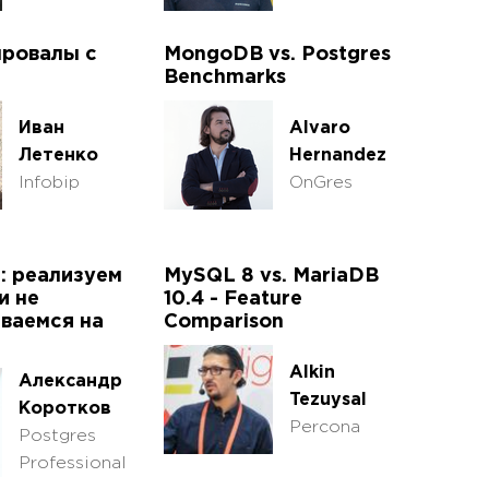
провалы с
MongoDB vs. Postgres
Benchmarks
Иван
Alvaro
Летенко
Hernandez
Infobip
OnGres
: реализуем
MySQL 8 vs. MariaDB
и не
10.4 - Feature
ваемся на
Comparison
Alkin
Александр
Tezuysal
Коротков
Percona
Postgres
Professional