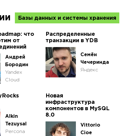
ции
Базы данных и системы хранения
oadmap: что
Распределенные
тим от
транзакции в YDB
единений
Семён
Андрей
Чечеринда
Бородин
Яндекс
Yandex
Cloud
yRocks
Новая
инфраструктура
компонентов в MySQL
8.0
Alkin
Tezuysal
Vittorio
Percona
Cioe