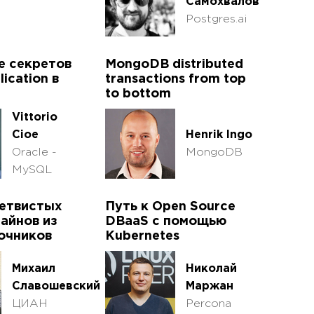
Самохвалов
Postgres.ai
е секретов
MongoDB distributed
ication в
transactions from top
to bottom
Vittorio
Cioe
Henrik Ingo
Oracle -
MongoDB
MySQL
ветвистых
Путь к Open Source
айнов из
DBaaS с помощью
очников
Kubernetes
Михаил
Николай
Славошевский
Маржан
ЦИАН
Percona