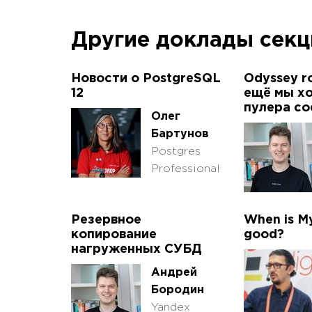
Другие доклады сек
Hовости о PostgreSQL
Odyssey r
12
ещё мы хо
пулера со
Олег
Бартунов
Postgres
Professional
Резервное
When is M
копирование
good?
нагруженных СУБД
Андрей
Бородин
Yandex