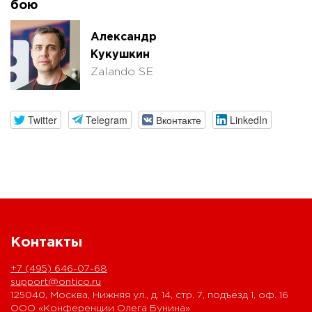
бою
Александр
Кукушкин
Zalando SE
Twitter
Telegram
Вконтакте
LinkedIn
Контакты
+7 (495) 646-07-68
support@ontico.ru
125040, Москва, Нижняя ул., д. 14, стр. 7, подъезд 1, оф. 16
ООО «Конференции Олега Бунина»