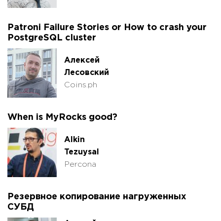
Patroni Failure Stories or How to crash your
PostgreSQL cluster
Алексей
Лесовский
Coins.ph
When is MyRocks good?
Alkin
Tezuysal
Percona
Резервное копирование нагруженных
СУБД