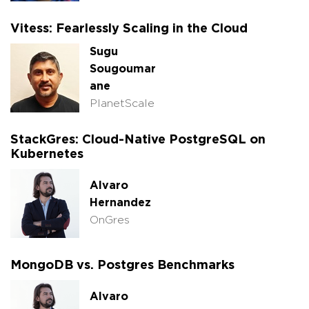
Vitess: Fearlessly Scaling in the Cloud
Sugu
Sougoumar
ane
PlanetScale
StackGres: Cloud-Native PostgreSQL on
Kubernetes
Alvaro
Hernandez
OnGres
MongoDB vs. Postgres Benchmarks
Alvaro