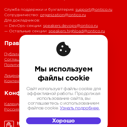
Служба поддержки и бухгалтерия:
support@ontico.ru
Сотрудничество:
organization@ontico.ru
Для докладчиков:
— DevOps-секции:
speakers.devops@ontico.ru
— Остальные секции:
speakers.highload@ontico.ru
Правовая информация
Публичная оферта
Соглашение на обработку персональных данных
Политика обработки персональных данных
Мы используем
Лицензионный договор с Автором
файлы cookie
Контентная политика конференции
Сайт использует файлы cookie для
Конференции
эффективной работы. Продолжая
использование сайта, вы
соглашаетесь с использованием
Календарь
файлов cookie.
Узнать подробнее.
Россия IV
Хорошо
НОРМЫ ПОВЕДЕНИЯ