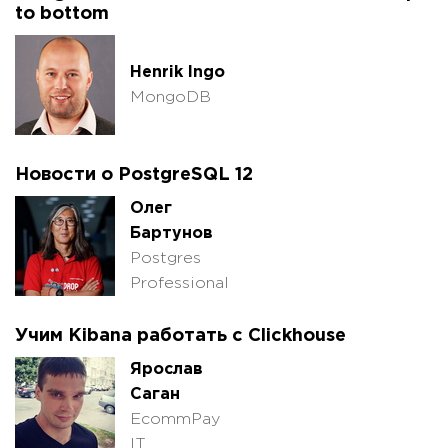
to bottom
Henrik Ingo
MongoDB
Hовости о PostgreSQL 12
Олег
Бартунов
Postgres
Professional
Учим Kibana работать с Clickhouse
Ярослав
Саган
EcommPay
IT