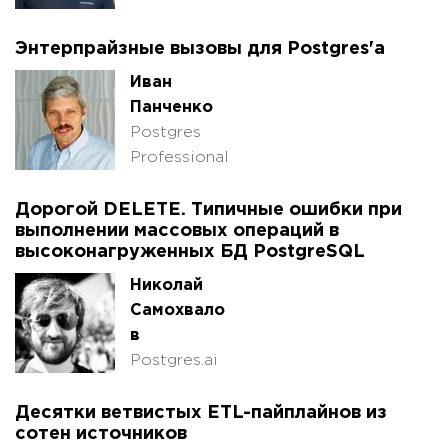
Энтерпрайзные вызовы для Postgres'а
Иван
Панченко
Postgres
Professional
Дорогой DELETE. Типичные ошибки при
выполнении массовых операций в
высоконагруженных БД PostgreSQL
Николай
Самохвало
в
Postgres.ai
Десятки ветвистых ETL-пайплайнов из
сотен источников