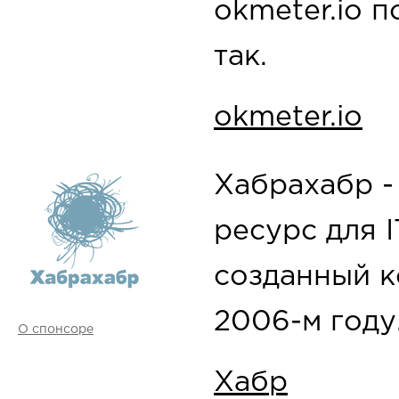
okmeter.io п
так.
okmeter.io
Хабрахабр -
ресурс для 
созданный к
2006-м году
О спонсоре
Хабр