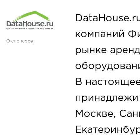
DataHouse.r
компаний Фи
О спонсоре
рынке арен
оборудовани
В настоящее
принадлежит
Москве, Сан
Екатеринбур