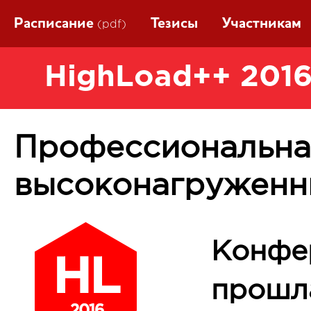
Расписание
Тезисы
Участникам
(pdf)
HighLoad++ 2016
Профессиональна
высоконагруженн
Конфе
прошла