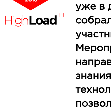
уже в 
собра
участн
Мероп
направ
знания
технол
позво