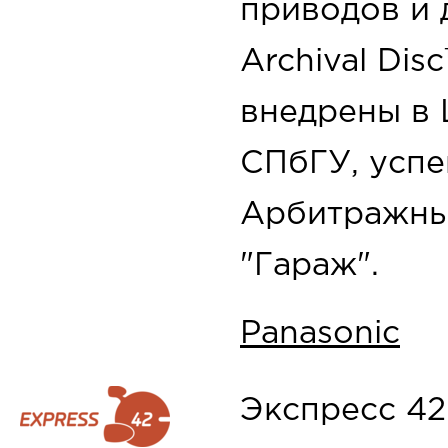
приводов и 
Archival Dis
внедрены в 
СПбГУ, усп
Арбитражны
"Гараж".
Panasonic
Экспресс 4