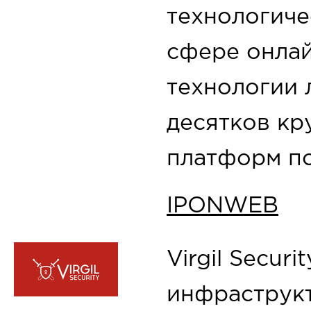
технологиче
сфере онла
технологии 
десятков кр
платформ по
IPONWEB
Virgil Securi
инфраструк