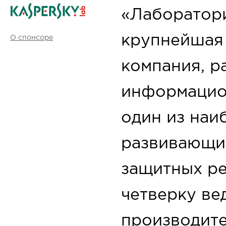
«Лаборатори
крупнейшая 
О спонсоре
компания, р
информацио
один из наи
развивающи
защитных ре
четверку в
производит