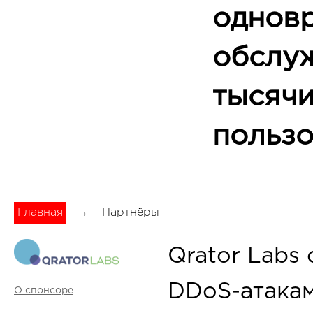
однов
обслу
тысяч
пользо
Главная
→
Партнёры
Qrator Labs 
DDoS-атакам
О спонсоре