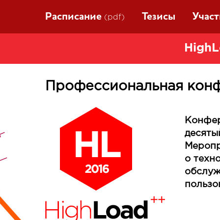
Расписание
Тезисы
Учас
(pdf)
HighL
Профессиональная конф
Конфер
десяты
Меропр
о техн
обслуж
пользо