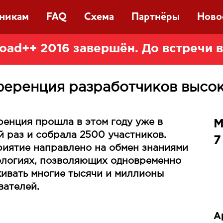
тникам
FAQ
Схема
Партнёры
Ново
oad++ 2016 завершён. До встречи 
еренция разработчиков высо
енция прошла в этом году уже в
М
й раз и собрала 2500 участников.
7
иятие направлено на обмен знаниями
ологиях, позволяющих одновременно
ивать многие тысячи и миллионы
вателей.
А