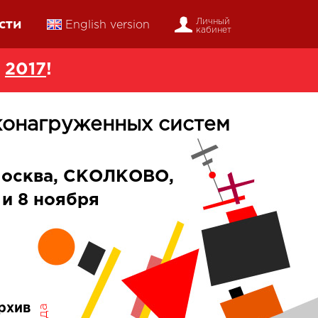
сти
Личный
English version
кабинет
в
2017
!
конагруженных систем
осква, СКОЛКОВО,
 и 8 ноября
рхив
года