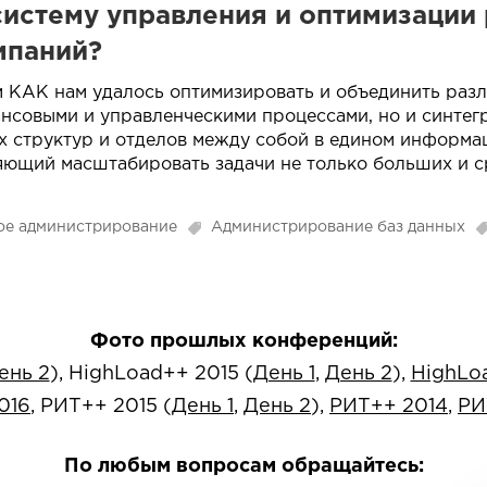
систему управления и оптимизации
мпаний?
 КАК нам удалось оптимизировать и объединить раз
ансовыми и управленческими процессами, но и синтег
ых структур и отделов между собой в едином информ
ющий масштабировать задачи не только больших и с
ое администрирование
Администрирование баз данных
Фото прошлых конференций:
ень 2
), HighLoad++ 2015 (
День 1
,
День 2
),
HighLo
016
, РИТ++ 2015 (
День 1
,
День 2
),
РИТ++ 2014
,
РИ
По любым вопросам обращайтесь: