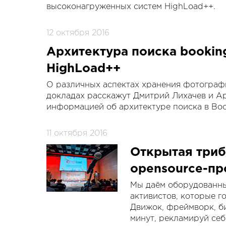
высоконагруженных систем HighLoad++.
12 октября 2016
Архитектура поиска bookin
HighLoad++
О различных аспектах хранения фотографи
докладах расскажут Дмитрий Лихачев и Ар
информацией об архитектуре поиска в Boo
11 октября 2016
Открытая триб
opensource-пр
Мы даём оборудованны
активистов, которые г
Движок, фреймворк, би
минут, рекламируй себ