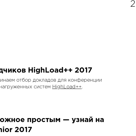
2
дчиков HighLoad++ 2017
инаем отбор докладов для конференции
онагруженных систем
HighLoad++
.
ложное простым — узнай на
ior 2017