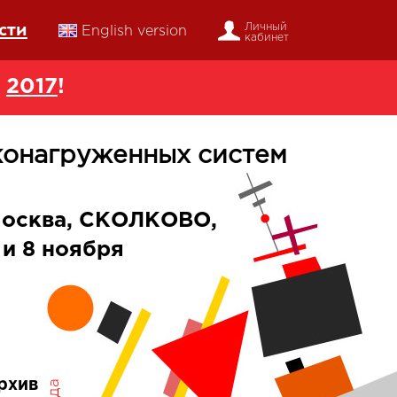
сти
Личный
English version
кабинет
в
2017
!
конагруженных систем
осква, СКОЛКОВО,
 и 8 ноября
рхив
года