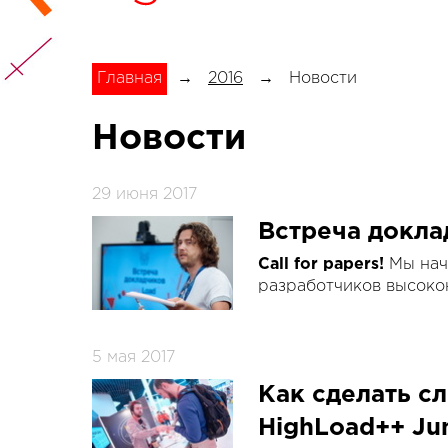
Главная
→
2016
→
Новости
Новости
29 июня 2017
Встреча докла
Call for papers!
Мы нач
разработчиков высок
5 мая 2017
Как сделать с
HighLoad++ Jun