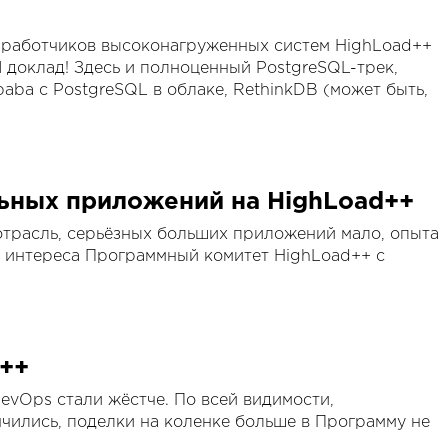
зработчиков высоконагруженных систем HighLoad++
 доклад! Здесь и полноценный PostgreSQL-трек,
baba с PostgreSQL в облаке, RethinkDB (может быть,
ьных приложений на HighLoad++
трасль, серьёзных больших приложений мало, опыта
о интереса Программный комитет HighLoad++ с
d++
evOps стали жёстче. По всей видимости,
чились, поделки на коленке больше в Программу не