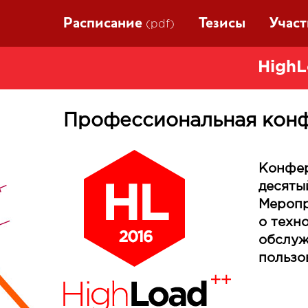
Расписание
Тезисы
Учас
(pdf)
HighL
Профессиональная конф
Конфер
десяты
Меропр
о техн
обслуж
пользо