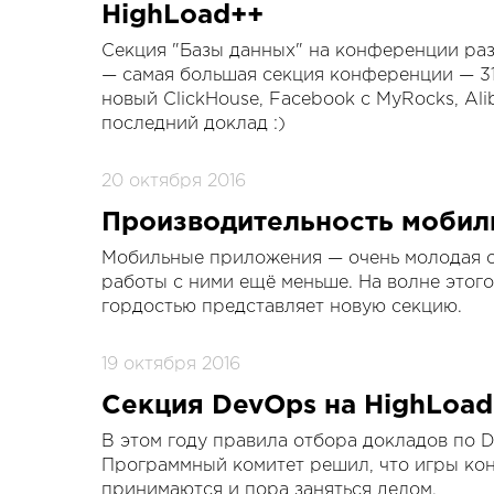
HighLoad++
Секция "Базы данных" на конференции ра
— самая большая секция конференции — 31
новый ClickHouse, Facebook с MyRocks, Ali
последний доклад :)
20 октября 2016
Производительность мобил
Мобильные приложения — очень молодая о
работы с ними ещё меньше. На волне этог
гордостью представляет новую секцию.
19 октября 2016
Секция DevOps на HighLoa
В этом году правила отбора докладов по D
Программный комитет решил, что игры кон
принимаются и пора заняться делом.