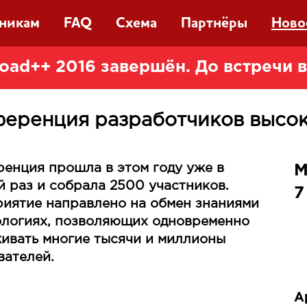
тникам
FAQ
Схема
Партнёры
Ново
oad++ 2016 завершён. До встречи 
еренция разработчиков высо
енция прошла в этом году уже в
М
й раз и собрала 2500 участников.
7
иятие направлено на обмен знаниями
ологиях, позволяющих одновременно
ивать многие тысячи и миллионы
вателей.
А