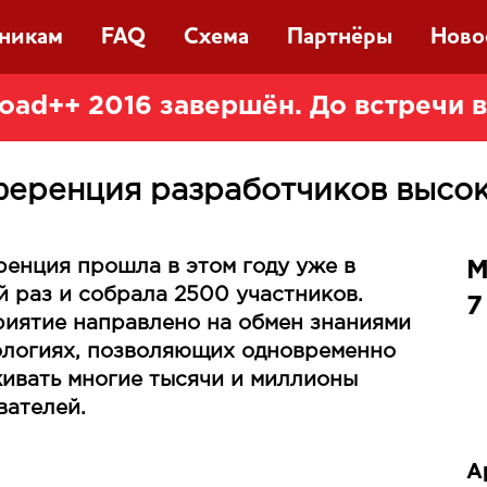
тникам
FAQ
Схема
Партнёры
Ново
oad++ 2016 завершён. До встречи 
еренция разработчиков высо
енция прошла в этом году уже в
М
й раз и собрала 2500 участников.
7
иятие направлено на обмен знаниями
ологиях, позволяющих одновременно
ивать многие тысячи и миллионы
вателей.
А