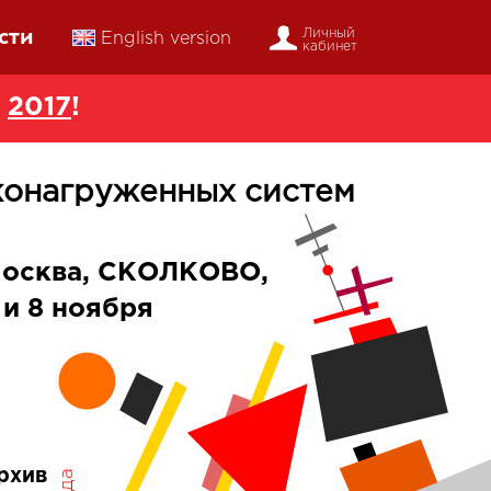
сти
Личный
English version
кабинет
в
2017
!
конагруженных систем
осква, СКОЛКОВО,
 и 8 ноября
рхив
года