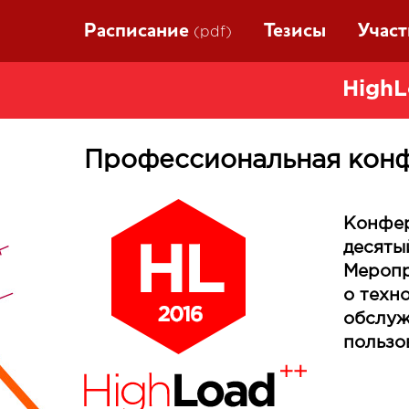
Расписание
Тезисы
Учас
(pdf)
HighL
Профессиональная конф
Конфер
десяты
Меропр
о техн
обслуж
пользо