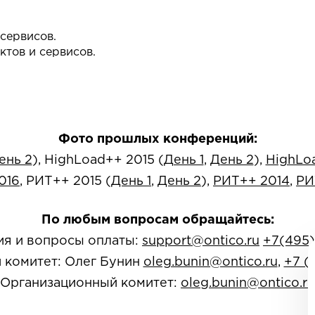
сервисов.
тов и сервисов.
Фото прошлых конференций:
ень 2
), HighLoad++ 2015 (
День 1
,
День 2
),
HighLo
016
, РИТ++ 2015 (
День 1
,
День 2
),
РИТ++ 2014
,
РИ
По любым вопросам обращайтесь:
ия и вопросы оплаты:
support@ontico.ru
+7(495)
 комитет: Олег Бунин
oleg.bunin@ontico.ru
,
+7 (
Организационный комитет:
oleg.bunin@ontico.ru