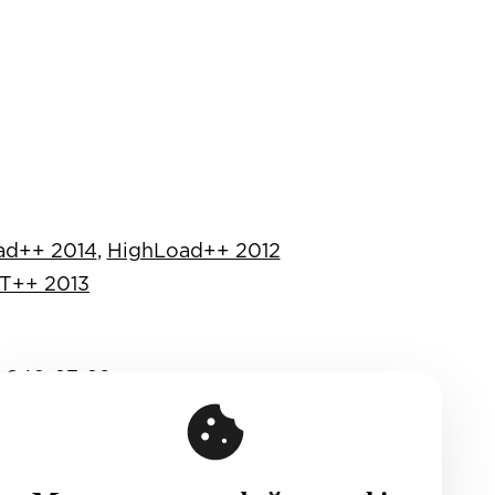
ad++ 2014
,
HighLoad++ 2012
Т++ 2013
 646-07-68
916) 635-95-84