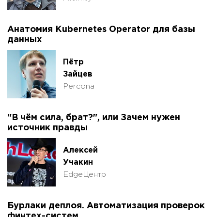
Анатомия Kubernetes Operator для базы
данных
Пётр
Зайцев
Percona
"В чём сила, брат?", или Зачем нужен
источник правды
Алексей
Учакин
EdgeЦентр
Бурлаки деплоя. Автоматизация проверок
финтех-систем