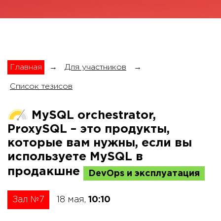
Главная
→
Для участников
→
Список тезисов
MySQL orchestrator,
ProxySQL – это продукты,
которые вам нужны, если вы
используете MySQL в
продакшне
DevOps и эксплуатация
Зал №7
18 мая,
10:10