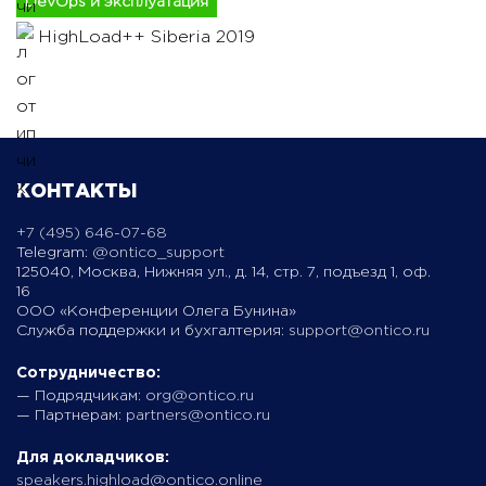
DevOps и эксплуатация
HighLoad++ Siberia 2019
КОНТАКТЫ
+7 (495) 646-07-68
Telegram:
@ontico_support
125040, Москва, Нижняя ул., д. 14, стр. 7, подъезд 1, оф.
16
ООО «Конференции Олега Бунина»
Служба поддержки и бухгалтерия:
support@ontico.ru
Сотрудничество:
— Подрядчикам:
org@ontico.ru
— Партнерам:
partners@ontico.ru
Для докладчиков:
speakers.highload@ontico.online