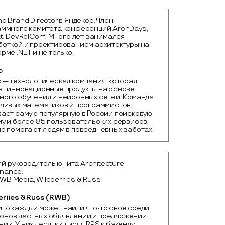
d Brand Director в Яндексе. Член
ммного комитета конференций ArchDays,
t, DevRelConf. Много лет занимался
откой и проектированием архитектуры на
рме .NET и не только.
с
 — технологическая компания, которая 
т инновационные продукты на основе 
ого обучения и нейронных сетей. Команда 
ливых математиков и программистов 
ает самую популярную в России поисковую 
у и более 85 пользовательских сервисов, 
е помогают людям в повседневных заботах.
й руководитель юнита Architecture
nance.
WB Media, Wildberries & Russ
eriies & Russ (RWB)
ито каждый может найти что-то свое среди 
онов частных объявлений и предложений 
ий. У них десятки тысяч RPS к бэкенду, 