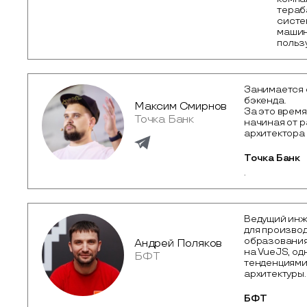
тераб
систе
машин
польз
Занимается ф
бэкенда.
Максим Смирнов
За это время
Точка Банк
начиная от р
архитектора
Точка Банк
.
Ведущий инж
для производ
образования
Андрей Поляков
на VueJS, о
БФТ
тенденциями
архитектуры.
БФТ