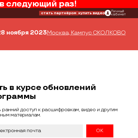
в следующий раз!
Личный
стать партнёром
купить видео
кабинет
28 ноября 2023
Москва, Кампус СКОЛКОВО
ть в курсе обновлений
ограммы
 ранний доступ к расшифровкам, видео и другим
ным материалам.