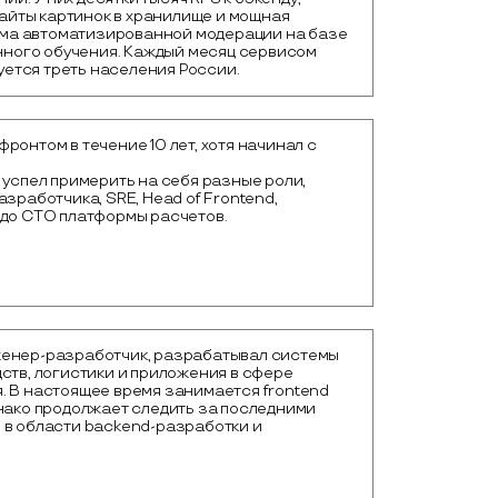
айты картинок в хранилище и мощная 
ма автоматизированной модерации на базе 
ного обучения. Каждый месяц сервисом 
уется треть населения России.
ронтом в течение 10 лет, хотя начинал с
 успел примерить на себя разные роли,
азработчика, SRE, Head of Frontend,
 до СТО платформы расчетов.
енер-разработчик, разрабатывал системы
ств, логистики и приложения в сфере
. В настоящее время занимается frontend
днако продолжает следить за последними
 в области backend-разработки и