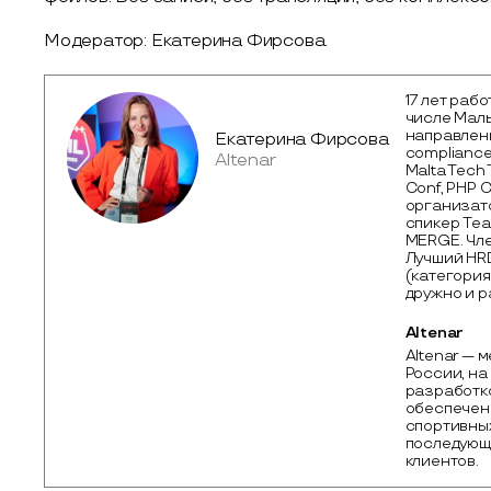
Модератор: Екатерина Фирсова.
17 лет рабо
числе Маль
направлени
Екатерина Фирсова
compliance 
Altenar
Malta Tech
Conf, PHP C
организатор
спикер Tea
MERGE. Чле
Лучший HR
(категория
дружно и р
Altenar
Altenar — 
России, на
разработк
обеспечени
спортивных
последующ
клиентов.