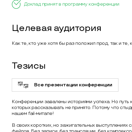
Доклад принят в программу конференции
Целевая аудитория
Как те, кто уже хотя бы раз положил прод, так и те, 
Тезисы
Все презентации конференции
Конференции завалены историями успеха. Но путь к
которых рассказывать не принято. Потому что стыдн
нашем fail-митапе!
В своих коротких, но зажигательных выступлениях
фейлов. Без записи, без трансляции, без комплексо