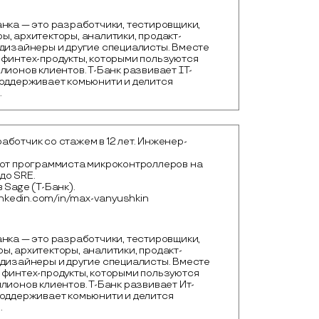
нка — это разработчики, тестировщики, 
, архитекторы, аналитики, продакт-
дизайнеры и другие специалисты. Вместе 
финтех-продукты, которыми пользуются 
лионов клиентов. Т-Банк развивает IT-
оддерживает комьюнити и делится 
.
ботчик со стажем в 12 лет. Инженер-
 от программиста микроконтроллеров на
до SRE.
 Sage (Т-Банк).
linkedin.com/in/max-vanyushkin
нка — это разработчики, тестировщики, 
, архитекторы, аналитики, продакт-
дизайнеры и другие специалисты. Вместе 
финтех-продукты, которыми пользуются 
лионов клиентов. Т-Банк развивает Ит-
поддерживает комьюнити и делится 
.