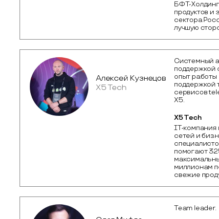
БФТ-Холдинг
продуктов и 
сектора Росс
лучшую сторо
Системный а
поддержкой о
опыт работы 
Алексей Кузнецов
поддержкой та
X5 Tech
сервисов tel
X5.
X5 Tech
IT-компания 
сетей и бизн
специалисто
помогают 325
максимальны
миллионам по
свежие прод
Team leader.