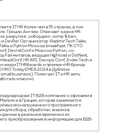
тает в IT HR более чем в 15 странах, в том
те, Греции, Англии. Oтвечает за все HR-
я: рекрутинг, онбординг, comp & ben,
и DevRel. Организатор Vladimir Tech Talks,
 Talks и Python Moscow breakfast, ПК CTO
onf, DevrelConf и Moscow Python, со-
 Fail-митапов, ведущая Highload и DotNext,
mleadConf, HR API, Devops Conf, Index Tech и
н жюри ITHRAwards и премии «HR бренд».
D HRO Today EMEA 2024 в Дублине
 small business). Помогает IT и HR жить
аботать классно.
международная IT-B2B-компания с офисами в 
 Мальте и в Греции, которая занимается 
ой высоконагруженного программного 
я для сбора, обработки, анализа 
 данных в реальном времени и их 
его преобразования в информацию для B2B-