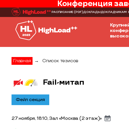
Конференция зав
РАСПИСАНИЕ
(PDF)
ДОКЛАДЫ
ДОКЛАДЧИКАМ
Крупне
конфер
высоко
Главная
→
Список тезисов
Fail-митап
Фейл секция
27 ноября, 18:10, Зал «Москва (2 этаж)»