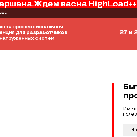
ершена.
Ждем вас
на
HighLoad++
ЕЩЁ
йшая профессиональная
27 и 
енция для разработчиков
нагруженных систем
Бы
пр
Иметь
полез