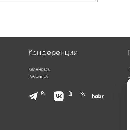
Конференции
Календарь
П
Россия IV
С
П
Л
К