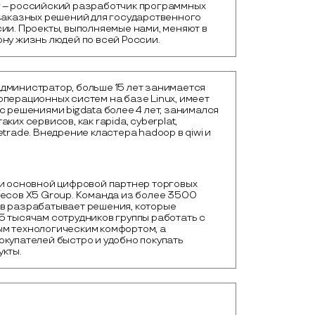
 – российский разработчик программных 
заказных решений для государственного 
ии. Проекты, выполняемые нами, меняют в 
ну жизнь людей по всей России.
дминистратор, больше 15 лет занимается
перационных систем на базе Linux, имеет
с решениями bigdata более 4 лет, занимался
ких сервисов, как rapida, cyberplat,
etrade. Внедрение кластера hadoop в qiwi и
и основной цифровой партнер торговых 
есов X5 Group. Команда из более 3500 
в разрабатывает решения, которые 
 тысячам сотрудников группы работать с 
м технологическим комфортом, а 
купателей быстро и удобно покупать 
укты.