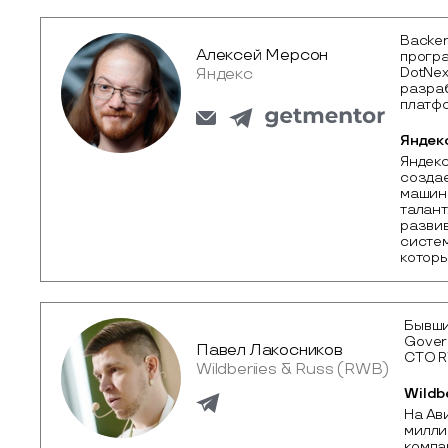
Backen
Алексей Мерсон
програ
DotNex
Яндекс
разраб
платфо
Яндек
Яндекс
создае
машинн
талант
развив
систем
которы
Бывши
Gover
Павел Лакосников
CTO R
Wildberiies & Russ (RWB)
Wildb
На Ав
милли
компан