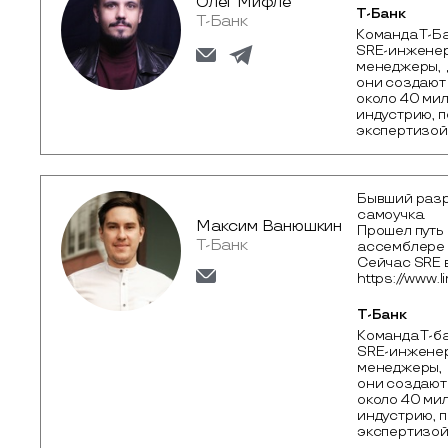
Олег Мифле
Т-Банк
Т-Банк
Команда Т-Ба
SRE-инженеры
менеджеры,  
они создают 
около 40 мил
индустрию, п
экспертизой
Бывший разра
самоучка.
Максим Ванюшкин
Прошел путь
Т-Банк
ассемблере 
Сейчас SRE в
https://www.
Т-Банк
Команда Т-ба
SRE-инженеры
менеджеры,  
они создают 
около 40 мил
индустрию, 
экспертизой