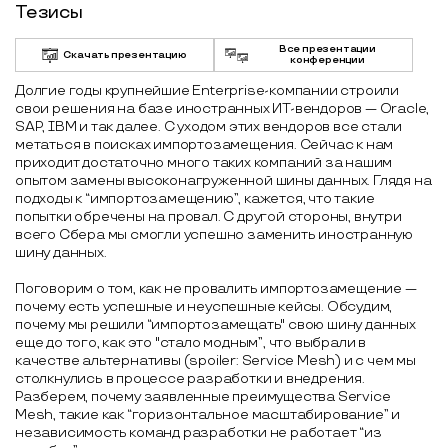
Тезисы
Все презентации
Скачать презентацию
конференции
Долгие годы крупнейшие Enterprise-компании строили
свои решения на базе иностранных ИТ-вендоров — Oracle,
SAP, IBM и так далее. С уходом этих вендоров все стали
метаться в поисках импортозамещения. Сейчас к нам
приходит достаточно много таких компаний за нашим
опытом замены высоконагруженной шины данных. Глядя на
подходы к “импортозамещению”, кажется, что такие
попытки обречены на провал. С другой стороны, внутри
всего Сбера мы смогли успешно заменить иностранную
шину данных.
Поговорим о том, как не провалить импортозамещение —
почему есть успешные и неуспешные кейсы. Обсудим,
почему мы решили “импортозамещать" свою шину данных
еще до того, как это "стало модным”, что выбрали в
качестве альтернативы (spoiler: Service Mesh) и с чем мы
столкнулись в процессе разработки и внедрения.
Разберем, почему заявленные преимущества Service
Mesh, такие как “горизонтальное масштабирование” и
независимость команд разработки не работает “из