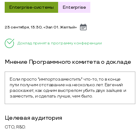
Enterprise-системы
Enterprise
23 сентября, 13:30, «Зал 01. Желтый»
Доклад принят в программу конференции
Мнение Программного комитета о докладе
Если просто "импортозаместить" что-то, то в конце 
пути получим отставание на несколько лет. Евгений 
расскажет, как одним выстрелом убить двух зайцев: и 
заместить, и сделать лучше, чем было.
Целевая аудитория
CTO, R&D.