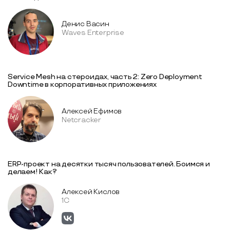
Денис Васин
Waves Enterprise
Service Mesh на стероидах, часть 2: Zero Deployment
Downtime в корпоративных приложениях
Алексей Ефимов
Netcracker
ERP-проект на десятки тысяч пользователей. Боимся и
делаем! Как?
Алексей Кислов
1С