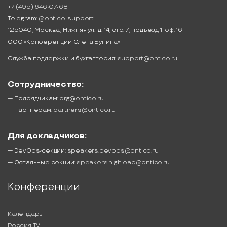
+7 (495) 646-07-68
Telegram:
@ontico_support
125040, Москва, Нижняя ул., д. 14, стр. 7, подъезд 1, оф. 16
ООО «Конференции Олега Бунина»
Служба поддержки и бухгалтерия:
support@ontico.ru
Сотрудничество:
— Подрядчикам:
org@ontico.ru
— Партнерам:
partners@ontico.ru
Для докладчиков:
— DevOps-секции:
speakers.devops@ontico.ru
— Остальные секции:
speakers.highload@ontico.ru
Конференции
Календарь
Россия IV