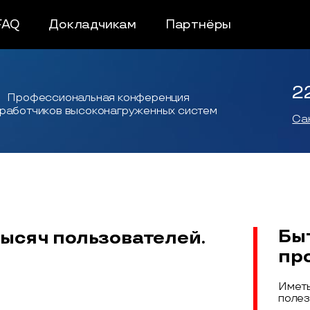
FAQ
Докладчикам
Партнёры
2
Профессиональная конференция
работчиков высоконагруженных систем
Са
Бы
тысяч пользователей.
пр
Иметь
полез