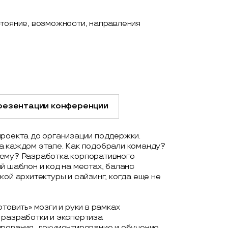
стояние, возможности, направления
резентации конференции
проекта до организации поддержки.
а каждом этапе. Как подобрали команду?
тему? Разработка корпоративного
й шаблон и код на местах, баланс
ой архитектуры и сайзинг, когда еще не
товить» мозги и руки в рамках
 разработки и экспертиза
ирования, документирование и обучение.