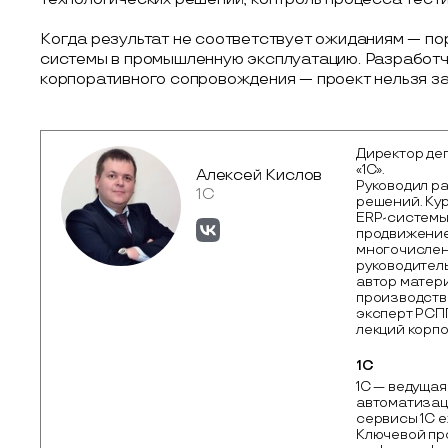
Когда результат не соответствует ожиданиям — пор
системы в промышленную эксплуатацию. Разработч
корпоративного сопровождения — проект нельзя з
Директор де
«1С».
Алексей Кислов
Руководил р
1С
решений. Ку
ERP-системы
продвижение
многочислен
руководитель
автор матер
производство
эксперт РСП
лекций корп
1С
1С — ведущая
автоматизаци
сервисы 1С 
Ключевой про