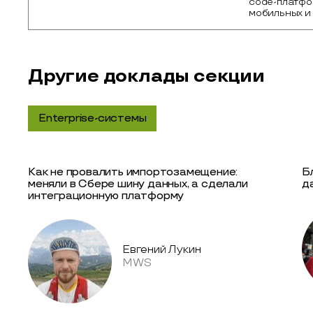
code-платфор
мобильных и
Другие доклады секции
Enterprise-системы
Как не провалить импортозамещение:
Б
меняли в Сбере шину данных, а сделали
д
интеграционную платформу
Евгений Лукин
MWS