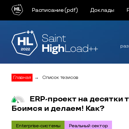
Расписание
(pdf)
Доклады
раз
Главная
→
Список тезисов
ERP-проект на десятки 
Боимся и делаем! Как?
Enterprise-системы
Реальный сектор