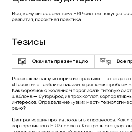
Все, кому интересна тема ERP-систем: текущее со
развития, проектная практика.
Тезисы
Скачать презентацию
Все п
Расскажем нашу историю из практики — от старта 
«Проектные грабли» и варианты решения проблем н
Как боролись с желанием переписать типовую сис
шаблона — бутерброд из трех котлет, корпоративны
интересов. Определение «узких мест» технологическ
рано?
Централизация против локальных процессов. Как «го
корпоративного ERP-проекта. Контроль стандартов
технологических решений, контроль процесса тест