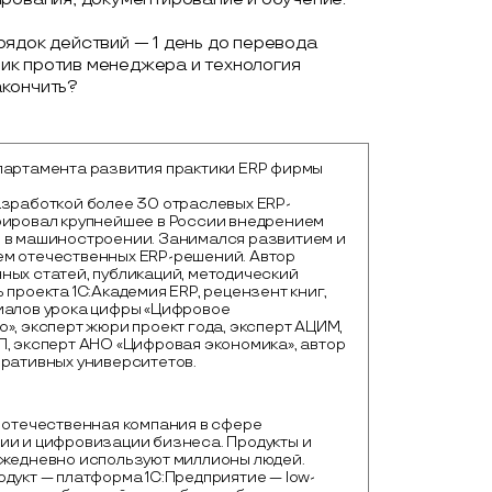
ядок действий — 1 день до перевода
ик против менеджера и технология
акончить?
партамента развития практики ERP фирмы
азработкой более 30 отраслевых ERP-
рировал крупнейшее в России внедрением
 в машиностроении. Занимался развитием и
м отечественных ERP-решений. Автор
ных статей, публикаций, методический
 проекта 1С:Академия ERP, рецензент книг,
иалов урока цифры «Цифровое
», эксперт жюри проект года, эксперт АЦИМ,
П, эксперт АНО «Цифровая экономика», автор
оративных университетов.
 отечественная компания в сфере 
и и цифровизации бизнеса. Продукты и 
ежедневно используют миллионы людей. 
дукт — платформа 1С:Предприятие — low-