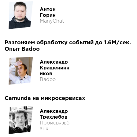
Антон
Горин
ManyChat
Разгоняем обработку событий до 1.6М/сек.
Опыт Badoo
Александр
Крашенинн
иков
Badoo
Camunda на микросервисах
Александр
Трехлебов
Промсвязьб
анк