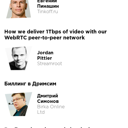
Евгений
Пинашин
Tinkoff.ru
How we deliver 1Tbps of video with our
WebRTC peer-to-peer network
Jordan
Pittier
Streamroot
Биллинг в Дримсим
Дмитрий
Симонов
Birka Online
Ltd