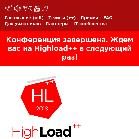
Расписание
(pdf)
Тезисы
(++)
Премия
FAQ
Для участников
Партнёры
IT-сообщества
Конференция завершена. Ждем
вас на
Highload++
в следующий
раз!