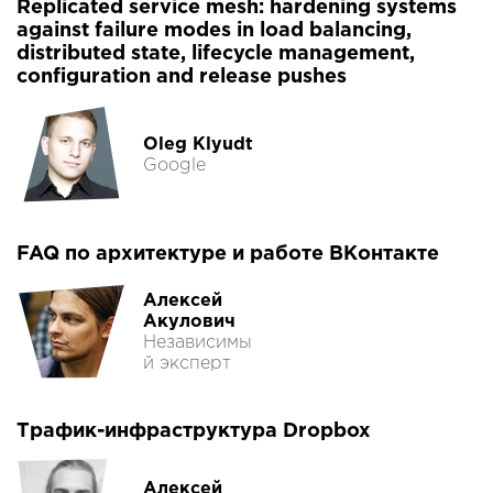
Replicated service mesh: hardening systems
against failure modes in load balancing,
distributed state, lifecycle management,
configuration and release pushes
Oleg Klyudt
Google
FAQ по архитектуре и работе ВКонтакте
Алексей
Акулович
Независимы
й эксперт
Трафик-инфраструктура Dropbox
Алексей