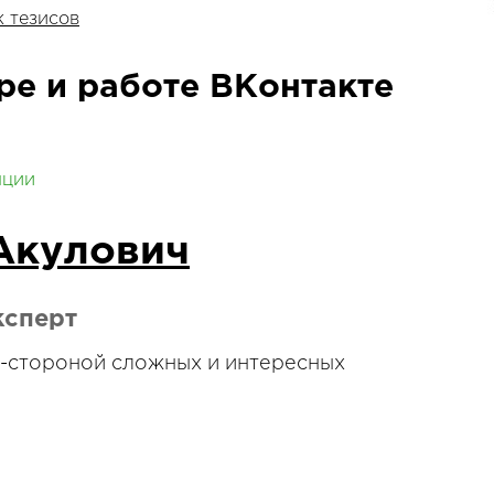
 тезисов
ре и работе ВКонтакте
нции
Акулович
ксперт
d-стороной сложных и интересных