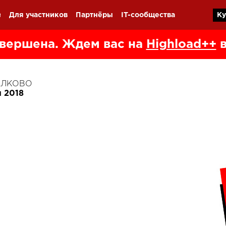
Q
Для участников
Партнёры
IT-сообщества
Ку
вершена. Ждем вас на
Highload++
в
КОЛКОВО
я 2018