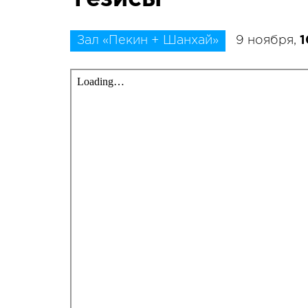
Зал «Пекин + Шанхай»
9 ноября,
1