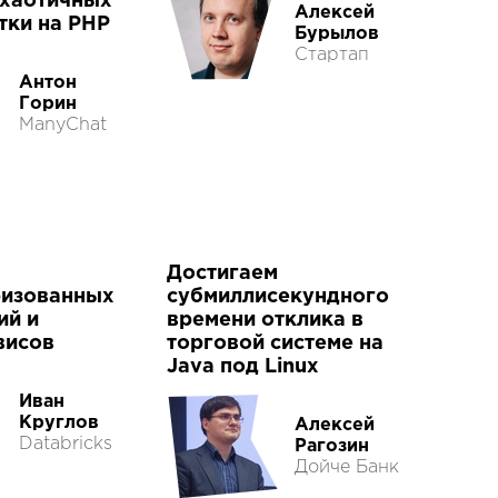
 хаотичных
Алексей
утки на PHP
Бурылов
Стартап
Антон
Горин
ManyChat
Достигаем
ризованных
субмиллисекундного
ий и
времени отклика в
висов
торговой системе на
Java под Linux
Иван
Круглов
Алексей
Databricks
Рагозин
Дойче Банк