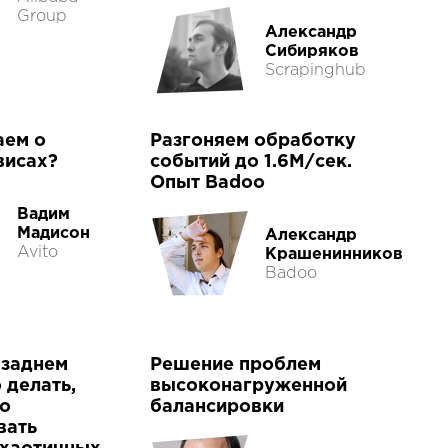
Group
Александр
Сибиряков
Scrapinghub
аем о
Разгоняем обработку
висах?
событий до 1.6М/сек.
Опыт Badoo
Вадим
Мадисон
Александр
Avito
Крашенинников
Badoo
 заднем
Решение проблем
 делать,
высоконагруженной
но
балансировки
вать