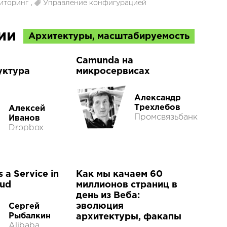
иторинг
,
Управление конфигурацией
ции
Архитектуры, масштабируемость
Camunda на
уктура
микросервисах
Александр
Трехлебов
Алексей
Промсвязьбанк
Иванов
Dropbox
s a Service in
Как мы качаем 60
oud
миллионов страниц в
день из Веба:
эволюция
Сергей
Рыбалкин
архитектуры, факапы
Alibaba