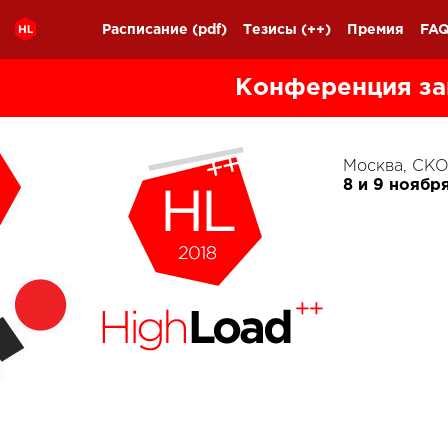
Расписание
(pdf)
Тезисы
(++)
Премия
FA
Конференция за
Москва, С
8 и 9 ноябр