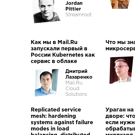
Jordan
Pittier
Streamroot
Как мы в Mail.Ru
Что мы зн
запускали первый в
микросер
России Kubernetes как
сервис в облаке
Дмитрий
Лазаренко
Mail.Ru
Cloud
Solutions
Replicated service
Ураган на
mesh: hardening
дворе: что
systems against failure
если нуж
modes in load
обрабаты