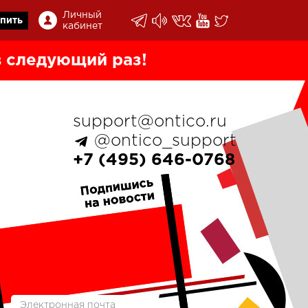
Личный
пить
кабинет
 следующий раз!
support@ontico.ru
@ontico_support
+7 (495) 646-0768