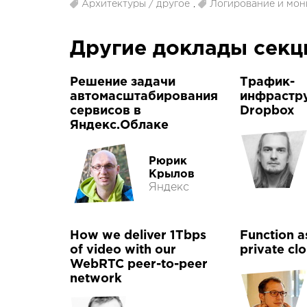
Архитектуры / другое
,
Логирование и мон
Другие доклады сек
Решение задачи
Трафик-
автомасштабирования
инфрастр
сервисов в
Dropbox
Яндекс.Облаке
Рюрик
Крылов
Яндекс
How we deliver 1Tbps
Function a
of video with our
private cl
WebRTC peer-to-peer
network