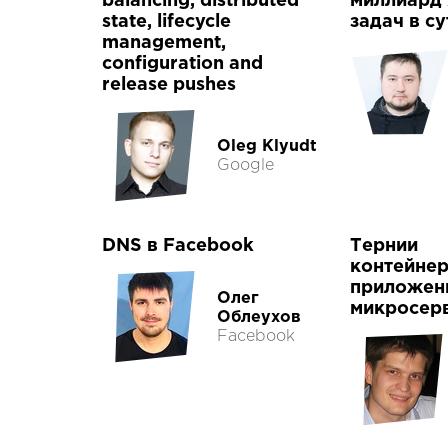
balancing, distributed
миллиард
state, lifecycle
задач в с
management,
configuration and
release pushes
Oleg Klyudt
Google
DNS в Facebook
Тернии
контейне
приложен
Олег
микросер
Облеухов
Facebook