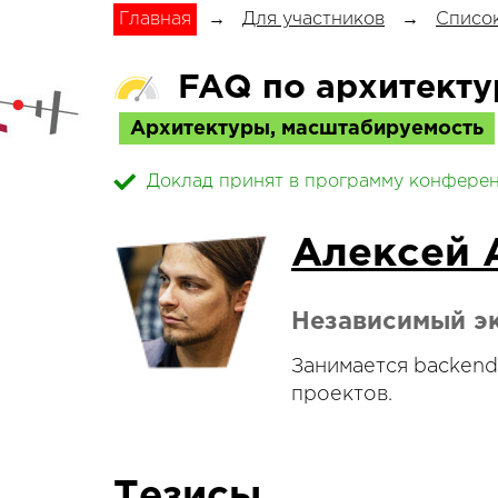
Главная
→
Для участников
→
Список
FAQ по архитекту
Архитектуры, масштабируемость
Доклад принят в программу конфере
Алексей 
Независимый э
Занимается backen
проектов.
Тезисы