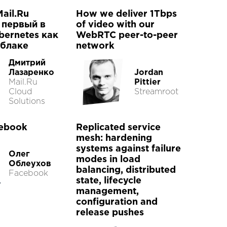
ail.Ru
How we deliver 1Tbps
 первый в
of video with our
bernetes как
WebRTC peer-to-peer
облаке
network
Дмитрий
Лазаренко
Jordan
Mail.Ru
Pittier
Cloud
Streamroot
Solutions
ebook
Replicated service
mesh: hardening
systems against failure
Олег
modes in load
Облеухов
balancing, distributed
Facebook
state, lifecycle
management,
configuration and
release pushes