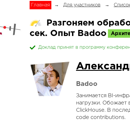
Главная
→
Для участников
→
Список
Разгоняем обрабо
сек. Опыт Badoo
Архите
Доклад принят в программу конфере
Александ
Badoo
Занимается BI-инф
нагрузки. Обожает 
ClickHouse. В посл
code contributions.