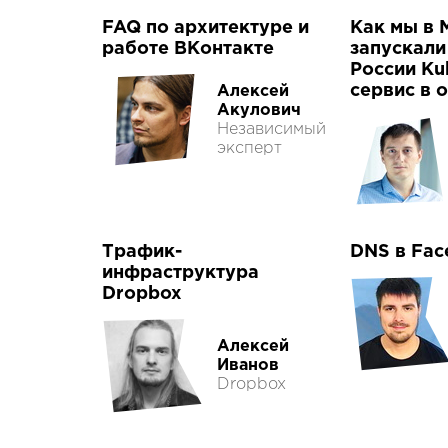
FAQ по архитектуре и
Как мы в M
работе ВКонтакте
запускали
России Ku
сервис в 
Алексей
Акулович
Независимый
эксперт
Трафик-
DNS в Fac
инфраструктура
Dropbox
Алексей
Иванов
Dropbox