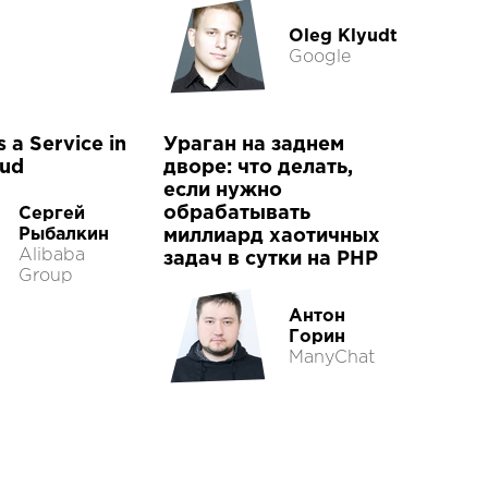
Oleg Klyudt
Google
s a Service in
Ураган на заднем
oud
дворе: что делать,
если нужно
обрабатывать
Сергей
Рыбалкин
миллиард хаотичных
Alibaba
задач в сутки на PHP
Group
Антон
Горин
ManyChat