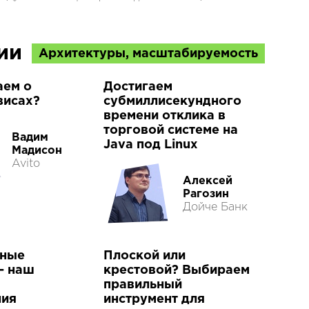
ции
Архитектуры, масштабируемость
аем о
Достигаем
висах?
субмиллисекундного
времени отклика в
торговой системе на
Вадим
Java под Linux
Мадисон
Avito
Алексей
Рагозин
Дойче Банк
ные
Плоской или
— наш
крестовой? Выбираем
правильный
ния
инструмент для