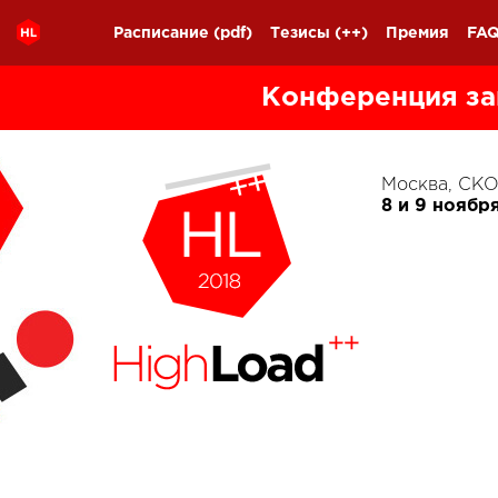
Расписание
(pdf)
Тезисы
(++)
Премия
FA
Конференция за
Москва, С
8 и 9 ноябр