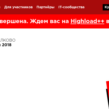
Q
Для участников
Партнёры
IT-сообщества
Ку
вершена. Ждем вас на
Highload++
в
КОЛКОВО
я 2018