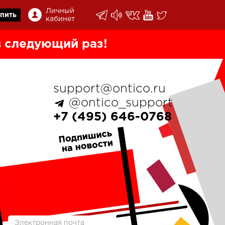
Личный
пить
кабинет
 следующий раз!
support@ontico.ru
@ontico_support
+7 (495) 646-0768