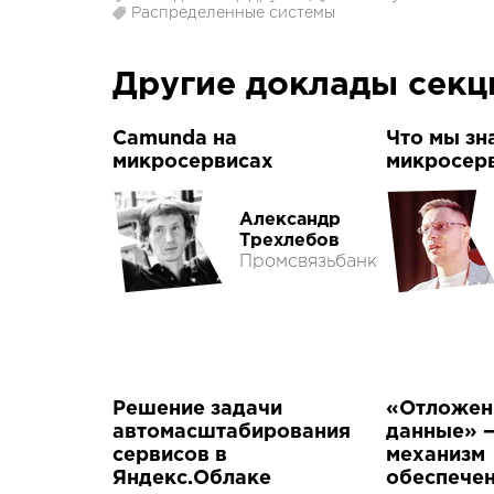
Распределенные системы
Другие доклады сек
Camunda на
Что мы зн
микросервисах
микросер
Александр
Трехлебов
Промсвязьбанк
Решение задачи
«Отложен
автомасштабирования
данные» 
сервисов в
механизм
Яндекс.Облаке
обеспече