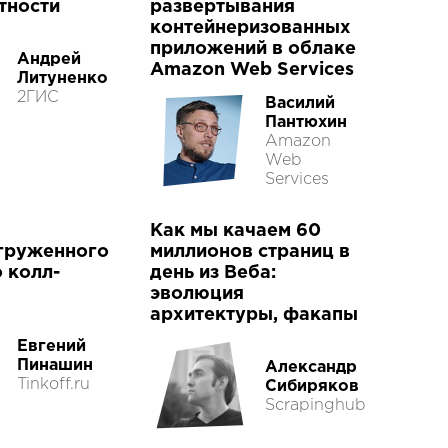
тности
развертывания
контейнеризованных
приложений в облаке
Андрей
Amazon Web Services
Литуненко
2ГИС
Василий
Пантюхин
Amazon
Web
Services
Как мы качаем 60
груженного
миллионов страниц в
 колл-
день из Веба:
эволюция
архитектуры, факапы
Евгений
Пинашин
Александр
Tinkoff.ru
Сибиряков
Scrapinghub