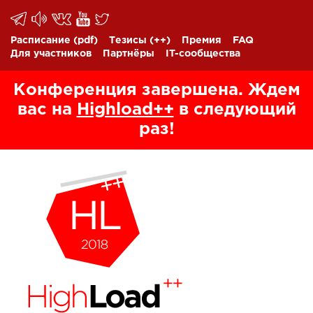
Расписание
(pdf)
Тезисы
(++)
Премия
FAQ
Для участников
Партнёры
IT-сообщества
Конференция завершена. Ждем
вас на
Highload++
в следующий
раз!