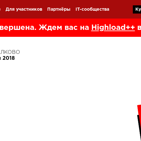
Q
Для участников
Партнёры
IT-сообщества
Ку
вершена. Ждем вас на
Highload++
в
КОЛКОВО
я 2018