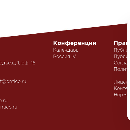
Конференции
Прав
Календарь
Публи
Россия IV
Публич
одъезд 1, оф. 16
Согла
Полит
t@ontico.ru
Лицен
Конте
Нормы
o.ru
ntico.ru