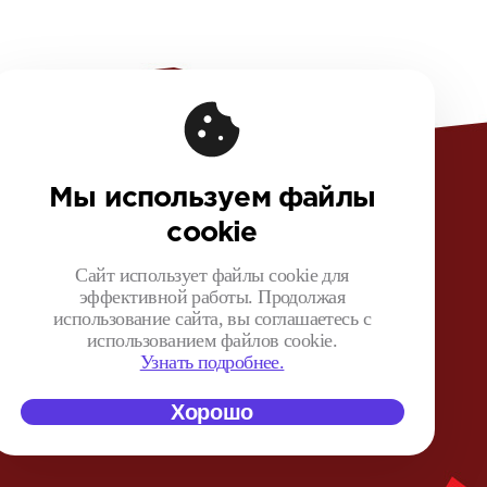
овая информация
чная оферта конференции
Мы используем файлы
ная оферта на покупку видеозаписей
cookie
шение на обработку персональных данных
ика обработки персональных данных
Сайт использует файлы cookie для
эффективной работы. Продолжая
зионный договор с Автором
использование сайта, вы соглашаетесь с
нтная политика конференции
использованием файлов cookie.
 поведения для конференции
Узнать подробнее.
Хорошо