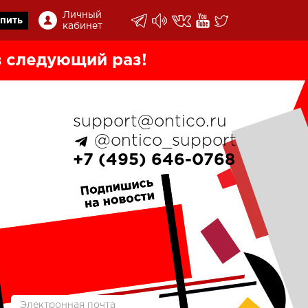
Личный
пить
кабинет
 следующий раз!
support@ontico.ru
@ontico_support
+7 (495) 646-0768