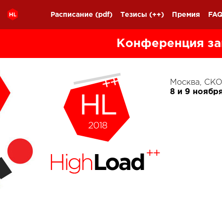
Расписание
(pdf)
Тезисы
(++)
Премия
FA
Конференция за
Москва, С
8 и 9 ноябр