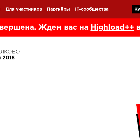
Q
Для участников
Партнёры
IT-сообщества
Ку
вершена. Ждем вас на
Highload++
в
КОЛКОВО
я 2018