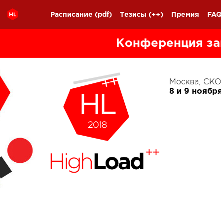
Расписание
(pdf)
Тезисы
(++)
Премия
FA
Конференция за
Москва, С
8 и 9 ноябр