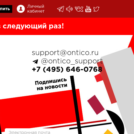
Личный
пить
кабинет
 следующий раз!
support@ontico.ru
@ontico_support
+7 (495) 646-0768