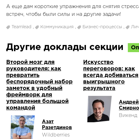
А еще дам короткие упражнения для снятия стресс
встреч, чтобы были силы и на другие задачи!
Teamlead
,
Коммуникация
,
Бизнес-процессы
,
Лич
Другие доклады секции
Оп
Второй мозг для
Искусство
руководителя: как
переговоров: как
превратить
всегда добиваться
беспорядочный набор
выигрышного
заметок в удобный
результата
фреймворк для
управления большой
Андрей
командой
Смирн
Викенд 
Азат
Разетдинов
Wildberries