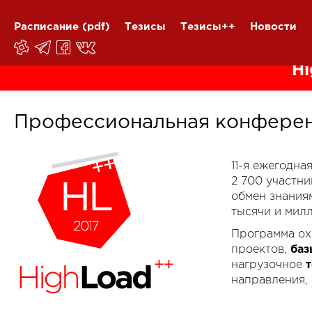
Расписание
(pdf)
Тезисы
Тезисы++
Новости
Hi
Профессиональная конферен
11-я ежегодн
2 700 участн
обмен знания
тысячи и мил
Программа ох
проектов,
баз
нагрузочное
направления,