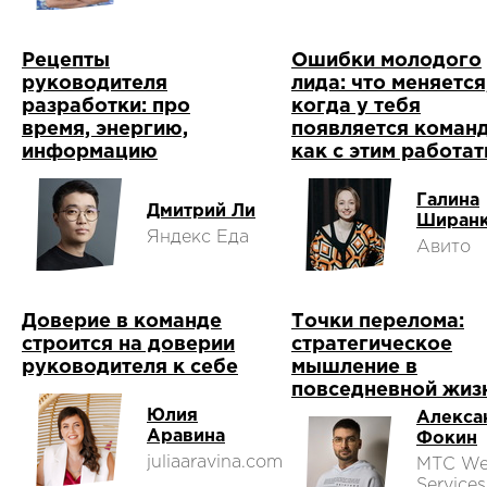
Рецепты
Ошибки молодого
руководителя
лида: что меняется
разработки: про
когда у тебя
время, энергию,
появляется команд
информацию
как с этим работат
Галина
Дмитрий Ли
Ширан
Яндекс Еда
Авито
Доверие в команде
Точки перелома:
строится на доверии
стратегическое
руководителя к себе
мышление в
повседневной жиз
Юлия
Алекса
Аравина
Фокин
juliaaravina.com
МТС W
Services