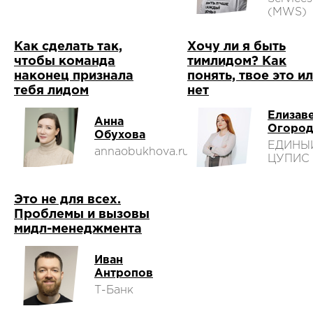
(MWS)
Как сделать так,
Хочу ли я быть
чтобы команда
тимлидом? Как
наконец признала
понять, твое это и
тебя лидом
нет
Елизав
Анна
Огород
Обухова
ЕДИНЫ
annaobukhova.ru
ЦУПИС
Это не для всех.
Проблемы и вызовы
мидл-менеджмента
Иван
Антропов
Т-Банк