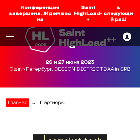
Конференция
Saint
в
завершена. Ждем вас
HighLoad+
следующи
на
+
й раз!
26 и 27 июня 2023
Санкт-Петербург, DESIGN DISTRICT DAA in SPB
Главная
→
Партнёры
Samokat.tech