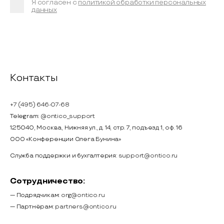
Я согласен с
политикой обработки персональных
данных
Контакты
+7 (495) 646-07-68
Telegram:
@ontico_support
125040, Москва, Нижняя ул., д. 14, стр. 7, подъезд 1, оф. 16
ООО «Конференции Олега Бунина»
Служба поддержки и бухгалтерия:
support@ontico.ru
Сотрудничество:
— Подрядчикам:
org@ontico.ru
— Партнёрам:
partners@ontico.ru