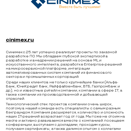
cinimex.ru
Синимекс 25 лет успешно реализует проекты по заказной
разработке ПО. Мы обладаем глубокой экспертизой в
разработке и внедрении решений на основе ML и
искусственного интеллекта, разработке Enterprise-решений
на микросервисной платформе, интеграции
автоматизированных систем компаний из финансового
сектора и промышленных корпораций.
Среди наших клиентов не только крупнейшие банки (Альфа-
Банк, ЮниКредит банк, Райффайзенбанк, ВТБ, Газпромбанк и
др.), но и известные ритейл-компании, компании в сфере IT, а
также компании из производственной и добывающей
отраслей.
Технологический стек проектов компании очень широк,
поэтому в нашей команде есть специалисты с самым разным
бэкграундом. Компания расширяется, количество и сложность
наших IT-решений возрастает год от года. Мы тоже не стоим на
месте и активно развиваемся вместе с компанией: посещаем
конференции, выступаем с докладами, проходим курсы,
получаем сертификаты, а также делимся опытом с коллегами