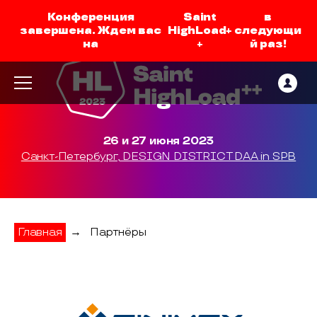
Конференция
Saint
в
завершена. Ждем вас
HighLoad+
следующи
на
+
й раз!
26 и 27 июня 2023
Санкт-Петербург, DESIGN DISTRICT DAA in SPB
Главная
→
Партнёры
Синимекс