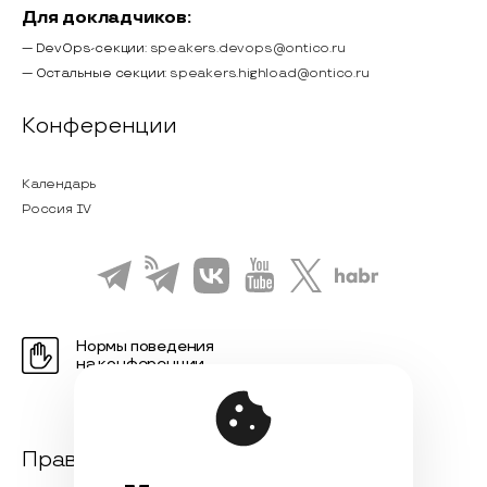
Для докладчиков:
— DevOps-секции:
speakers.devops@ontico.ru
— Остальные секции:
speakers.highload@ontico.ru
Конференции
Календарь
Россия IV
Нормы поведения
на конференции
Правовая информация