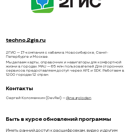
techno.2gis.ru
2ГИС — IT‑компания с хабами в Новосибирске, Санкт-
Петербурге и Москве.
Мы делаем карты, справочник и навигаторы для комфортной
жизни в городах. MAU — 65 млн пользователей. Для сторонних
сервисов предоставляем доступ через API и SDK. Работаем в
1200 городах 12 стран.
Контакты
Сергей Коломенкин (DevRel) —
@ne_goloden
Быть в курсе обновлений программы
Иметь ранний доступ к расшифровкам, видео и другим