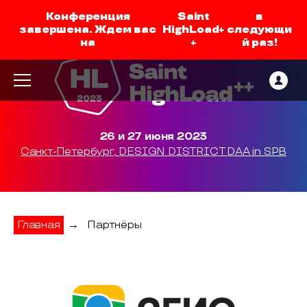
Конференция
Saint
в
завершена. Ждем вас
HighLoad+
следующи
на
+
й раз!
26 и 27 июня 2023
Санкт-Петербург, DESIGN DISTRICT DAA in SPB
Главная
→
Партнёры
2ГИС