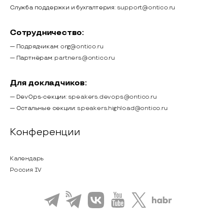
Служба поддержки и бухгалтерия:
support@ontico.ru
Сотрудничество:
— Подрядчикам:
org@ontico.ru
— Партнёрам:
partners@ontico.ru
Для докладчиков:
— DevOps-секции:
speakers.devops@ontico.ru
— Остальные секции:
speakers.highload@ontico.ru
Конференции
Календарь
Россия IV