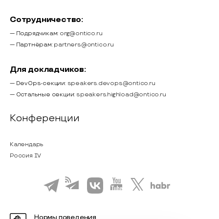
Сотрудничество:
— Подрядчикам:
org@ontico.ru
— Партнёрам:
partners@ontico.ru
Для докладчиков:
— DevOps-секции:
speakers.devops@ontico.ru
— Остальные секции:
speakers.highload@ontico.ru
Конференции
Календарь
Россия IV
Нормы поведения