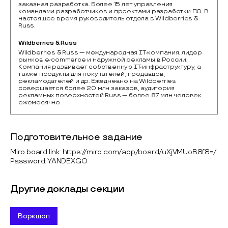
заказная разработка. Более 15 лет управления
командами разработчиков и проектами разработки ПО. В
настоящее время руководитель отдела в Wildberries &
Russ.
Wildberries & Russ
Wildberries & Russ — международная IT-компания, лидер 
рынков e-commerce и наружной рекламы в России. 
Компания развивает собственную IT-инфраструктуру, а 
также продукты для покупателей, продавцов, 
рекламодателей и др. Ежедневно на Wildberries 
совершается более 20 млн заказов, аудитория 
рекламных поверхностей Russ — более 87 млн человек 
ежемесячно. 
Подготовительное задание
Miro board link: https://miro.com/app/board/uXjVMUoB8f8=/
Password: YANDEXGO
Другие доклады секции
Воркшоп