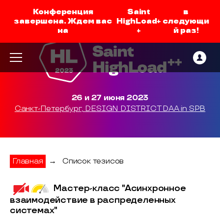
Конференция
Saint
в
завершена. Ждем вас
HighLoad+
следующи
на
+
й раз!
26 и 27 июня 2023
Санкт-Петербург, DESIGN DISTRICT DAA in SPB
Главная
→
Список тезисов
Мастер-класс "Асинхронное
взаимодействие в распределенных
системах"