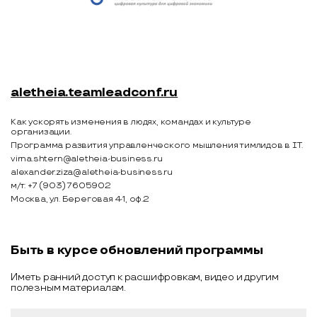
aletheia.teamleadconf.ru
Как ускорять изменения в людях, командах и культуре
организации.
Программа развития управленческого мышления тимлидов в IT.
virna.shtern@aletheia-business.ru
alexander.ziza@aletheia-business.ru
м/т: +7 (903) 7605902
Москва, ул. Береговая 4-1, оф.2
Быть в курсе обновлений программы
Иметь ранний доступ к расшифровкам, видео и другим
полезным материалам.