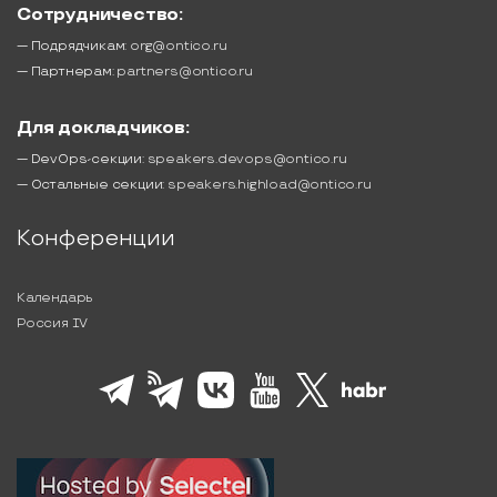
Сотрудничество:
— Подрядчикам:
org@ontico.ru
— Партнерам:
partners@ontico.ru
Для докладчиков:
— DevOps-секции:
speakers.devops@ontico.ru
— Остальные секции:
speakers.highload@ontico.ru
Конференции
Календарь
Россия IV