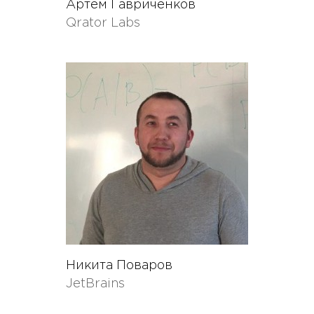
Артем Гавриченков
Qrator Labs
Никита Повaров
JetBrains