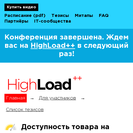
Купить видео
Расписание
(pdf)
Тезисы
Митапы
FAQ
Партнёры
IT-сообщества
Конференция завершена. Ждем
вас на
HighLoad++
в следующий
раз!
Главная
→
Для участников
→
Список тезисов
Доступность товара на